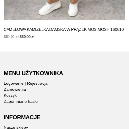
CAMELOWA KAMIZELKA DAMSKA W PRĄŻEK MOS MOSH 160610
Pierwotna
Aktualna
660,00
zł
330,00
zł
cena
cena
wynosiła:
wynosi:
660,00 zł.
330,00 zł.
MENU UŻYTKOWNIKA
Logowanie | Rejestracja
Zamówienia
Koszyk
Zapomniane hasło
INFORMACJE
Nasze sklepy