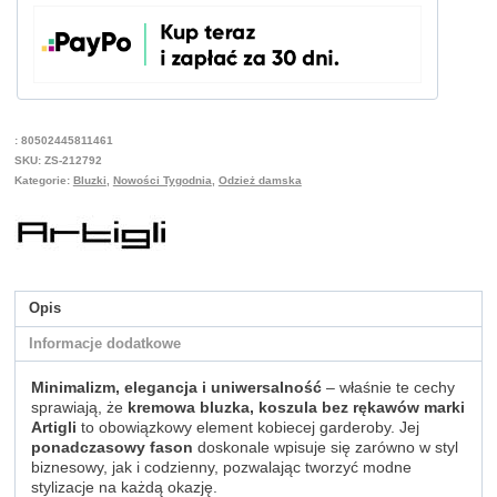
:
80502445811461
SKU:
ZS-212792
Kategorie:
Bluzki
,
Nowości Tygodnia
,
Odzież damska
Opis
Informacje dodatkowe
Minimalizm, elegancja i uniwersalność
– właśnie te cechy
sprawiają, że
kremowa bluzka, koszula bez rękawów marki
Artigli
to obowiązkowy element kobiecej garderoby. Jej
ponadczasowy fason
doskonale wpisuje się zarówno w styl
biznesowy, jak i codzienny, pozwalając tworzyć modne
stylizacje na każdą okazję.