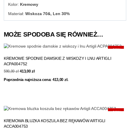
Kolor:
Kremowy
Materiał:
Wiskoza 70&, Len 30%
MOŻE SPODOBA SIĘ RÓWNIEŻ…
-30%
KREMOWE SPODNIE DAMSKIE Z WISKOZY I LNU ARTIGLI
ACPA004752
Pierwotna
Aktualna
590,00
zł
413,00
zł
cena
cena
Poprzednia najniższa cena:
413,00
zł
.
wynosiła:
wynosi:
590,00 zł.
413,00 zł.
-30%
KREMOWA BLUZKA KOSZULA BEZ RĘKAWÓW ARTIGLI
ACCA004753