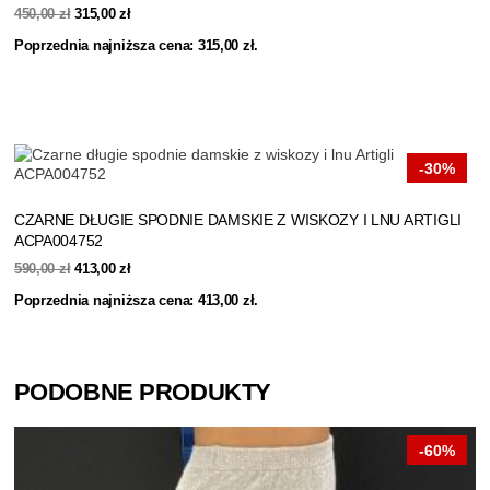
Pierwotna
Aktualna
450,00
zł
315,00
zł
cena
cena
Poprzednia najniższa cena:
315,00
zł
.
wynosiła:
wynosi:
450,00 zł.
315,00 zł.
-30%
CZARNE DŁUGIE SPODNIE DAMSKIE Z WISKOZY I LNU ARTIGLI
ACPA004752
Pierwotna
Aktualna
590,00
zł
413,00
zł
cena
cena
Poprzednia najniższa cena:
413,00
zł
.
wynosiła:
wynosi:
590,00 zł.
413,00 zł.
PODOBNE PRODUKTY
-60%