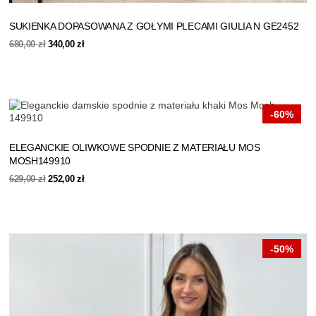
SUKIENKA DOPASOWANA Z GOŁYMI PLECAMI GIULIA N GE2452
Pierwotna
Aktualna
680,00
zł
340,00
zł
cena
cena
wynosiła:
wynosi:
680,00 zł.
340,00 zł.
-60%
ELEGANCKIE OLIWKOWE SPODNIE Z MATERIAŁU MOS
MOSH149910
Pierwotna
Aktualna
629,00
zł
252,00
zł
cena
cena
wynosiła:
wynosi:
629,00 zł.
252,00 zł.
-50%