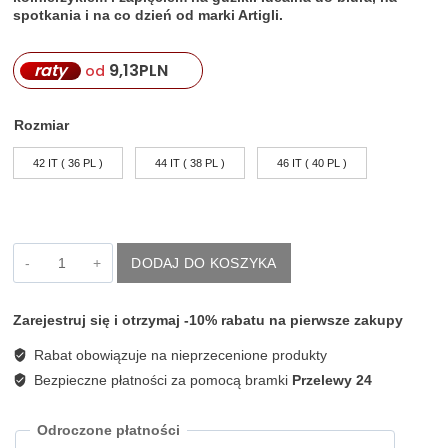
spotkania i na co dzień od marki Artigli.
raty
9,13
PLN
od
Rozmiar
42 IT ( 36 PL )
44 IT ( 38 PL )
46 IT ( 40 PL )
ilość
DODAJ DO KOSZYKA
Kremowa
bluzka
koszula
Zarejestruj się i otrzymaj -10% rabatu na pierwsze zakupy
bez
rękawów
Rabat obowiązuje na nieprzecenione produkty
Artigli
ACCA004753
Bezpieczne płatności za pomocą bramki
Przelewy 24
Odroczone płatności