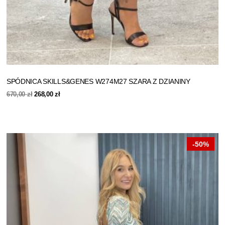
SPÓDNICA SKILLS&GENES W274M27 SZARA Z DZIANINY
Pierwotna
Aktualna
670,00
zł
268,00
zł
cena
cena
wynosiła:
wynosi:
670,00 zł.
268,00 zł.
-50%