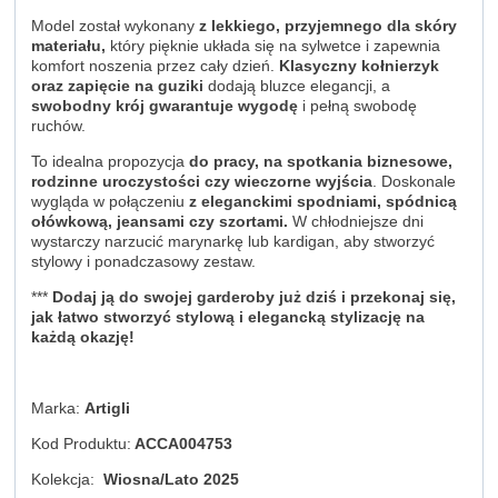
Model został wykonany
z lekkiego, przyjemnego dla skóry
materiału,
który pięknie układa się na sylwetce i zapewnia
komfort noszenia przez cały dzień.
Klasyczny kołnierzyk
oraz zapięcie na guziki
dodają bluzce elegancji, a
swobodny krój gwarantuje wygodę
i pełną swobodę
ruchów.
To idealna propozycja
do pracy, na spotkania biznesowe,
rodzinne uroczystości czy wieczorne wyjścia
. Doskonale
wygląda w połączeniu
z eleganckimi spodniami, spódnicą
ołówkową, jeansami czy szortami.
W chłodniejsze dni
wystarczy narzucić marynarkę lub kardigan, aby stworzyć
stylowy i ponadczasowy zestaw.
***
Dodaj ją do swojej garderoby już dziś i przekonaj się,
jak łatwo stworzyć stylową i elegancką stylizację na
każdą okazję!
Marka:
Artigli
Kod Produktu:
ACCA004753
Kolekcja:
Wiosna/Lato 2025