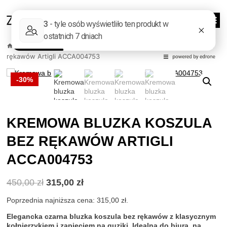
Przejdź
do
0
treści
/
Sklep
/
Odzież damska
/
Bluzki
/
Kremowa bluzka koszula bez
rękawów Artigli ACCA004753
-30%
KREMOWA BLUZKA KOSZULA
BEZ RĘKAWÓW ARTIGLI
ACCA004753
Pierwotna
Aktualna
450,00
zł
315,00
zł
cena
cena
wynosiła:
wynosi:
Poprzednia najniższa cena:
315,00
zł
.
450,00 zł.
315,00 zł.
Elegancka czarna bluzka koszula bez rękawów z klasycznym
kołnierzykiem i zapięciem na guziki. Idealna do biura, na