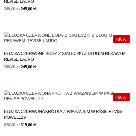
REVISE LAURO
Pierwotna
Aktualna
349,00
zł
245,00
zł
cena
cena
wynosiła:
wynosi:
349,00 zł.
245,00 zł.
-30%
BLUZKA CZERWONE BODY Z SIATECZKI Z DŁUGIM RĘKAWEM
REVISE LAURO
Pierwotna
Aktualna
349,00
zł
245,00
zł
cena
cena
wynosiła:
wynosi:
349,00 zł.
245,00 zł.
-50%
BLUZKA CZERWONA KRÓTKA Z WIĄZANIEM W PASIE REVISE
POWELL19
Pierwotna
Aktualna
630,00
zł
315,00
zł
cena
cena
wynosiła:
wynosi: