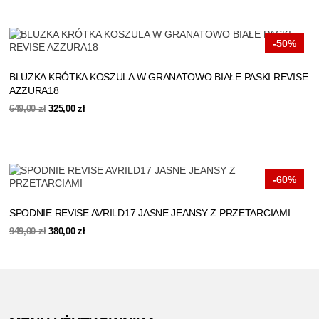
639,00 zł.
320,00 zł.
-50%
BLUZKA KRÓTKA KOSZULA W GRANATOWO BIAŁE PASKI REVISE
AZZURA18
Pierwotna
Aktualna
649,00
zł
325,00
zł
cena
cena
wynosiła:
wynosi:
649,00 zł.
325,00 zł.
-60%
SPODNIE REVISE AVRILD17 JASNE JEANSY Z PRZETARCIAMI
Pierwotna
Aktualna
949,00
zł
380,00
zł
cena
cena
wynosiła:
wynosi:
949,00 zł.
380,00 zł.