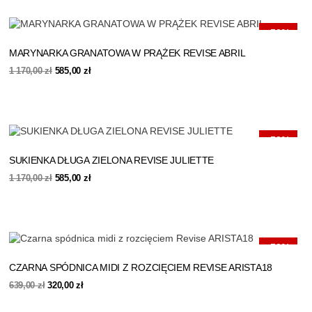
-50%
MARYNARKA GRANATOWA W PRĄŻEK REVISE ABRIL
Pierwotna
Aktualna
1 170,00
zł
585,00
zł
cena
cena
wynosiła:
wynosi:
1
585,00 zł.
170,00 zł.
-50%
SUKIENKA DŁUGA ZIELONA REVISE JULIETTE
Pierwotna
Aktualna
1 170,00
zł
585,00
zł
cena
cena
wynosiła:
wynosi:
1
585,00 zł.
170,00 zł.
-50%
CZARNA SPÓDNICA MIDI Z ROZCIĘCIEM REVISE ARISTA18
Pierwotna
Aktualna
639,00
zł
320,00
zł
cena
cena
wynosiła:
wynosi: