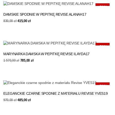
-50%
DAMSKIE SPODNIE W PEPITKĘ REVISE ALANAH17
Pierwotna
Aktualna
830,00
zł
415,00
zł
cena
cena
wynosiła:
wynosi:
830,00 zł.
415,00 zł.
-50%
MARYNARKA DAMSKA W PEPITKĘ REVISE ILAYDA17
Pierwotna
Aktualna
1 570,00
zł
785,00
zł
cena
cena
wynosiła:
wynosi:
1
785,00 zł.
570,00 zł.
-50%
ELEGANCKIE CZARNE SPODNIE Z MATERIAŁU REVISE YVES19
Pierwotna
Aktualna
970,00
zł
485,00
zł
cena
cena
wynosiła:
wynosi:
970,00 zł.
485,00 zł.