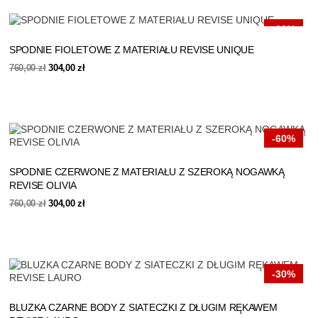
-60%
SPODNIE FIOLETOWE Z MATERIAŁU REVISE UNIQUE
Pierwotna
Aktualna
760,00
zł
304,00
zł
cena
cena
wynosiła:
wynosi:
760,00 zł.
304,00 zł.
-60%
SPODNIE CZERWONE Z MATERIAŁU Z SZEROKĄ NOGAWKĄ
REVISE OLIVIA
Pierwotna
Aktualna
760,00
zł
304,00
zł
cena
cena
wynosiła:
wynosi:
760,00 zł.
304,00 zł.
-30%
BLUZKA CZARNE BODY Z SIATECZKI Z DŁUGIM RĘKAWEM