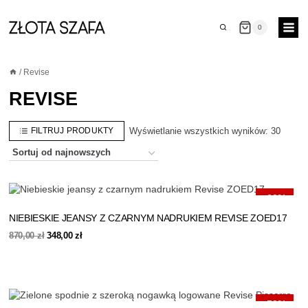
Przejdź
do
0
treści
/
Revise
REVISE
FILTRUJ PRODUKTY
Posort
Wyświetlanie wszystkich wyników: 30
według
najnow
-60%
NIEBIESKIE JEANSY Z CZARNYM NADRUKIEM REVISE ZOED17
Pierwotna
Aktualna
870,00
zł
348,00
zł
cena
cena
wynosiła:
wynosi:
870,00 zł.
348,00 zł.
-50%