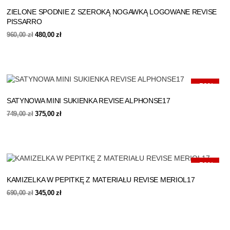
ZIELONE SPODNIE Z SZEROKĄ NOGAWKĄ LOGOWANE REVISE
PISSARRO
Pierwotna
Aktualna
960,00
zł
480,00
zł
cena
cena
wynosiła:
wynosi:
960,00 zł.
480,00 zł.
-50%
SATYNOWA MINI SUKIENKA REVISE ALPHONSE17
Pierwotna
Aktualna
749,00
zł
375,00
zł
cena
cena
wynosiła:
wynosi:
749,00 zł.
375,00 zł.
-50%
KAMIZELKA W PEPITKĘ Z MATERIAŁU REVISE MERIOL17
Pierwotna
Aktualna
690,00
zł
345,00
zł
cena
cena
wynosiła:
wynosi:
690,00 zł.
345,00 zł.