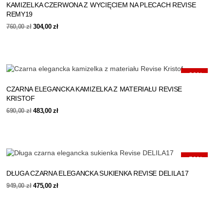
KAMIZELKA CZERWONA Z WYCIĘCIEM NA PLECACH REVISE
REMY19
Pierwotna
Aktualna
760,00
zł
304,00
zł
cena
cena
wynosiła:
wynosi:
760,00 zł.
304,00 zł.
-30%
CZARNA ELEGANCKA KAMIZELKA Z MATERIAŁU REVISE
KRISTOF
Pierwotna
Aktualna
690,00
zł
483,00
zł
cena
cena
wynosiła:
wynosi:
690,00 zł.
483,00 zł.
-50%
DŁUGA CZARNA ELEGANCKA SUKIENKA REVISE DELILA17
Pierwotna
Aktualna
949,00
zł
475,00
zł
cena
cena
wynosiła:
wynosi:
949,00 zł.
475,00 zł.