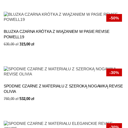
630,00 zł.
315,00 zł.
-50%
BLUZKA CZARNA KRÓTKA Z WIĄZANIEM W PASIE REVISE
POWELL19
Pierwotna
Aktualna
630,00
zł
315,00
zł
cena
cena
wynosiła:
wynosi:
630,00 zł.
315,00 zł.
-30%
SPODNIE CZARNE Z MATERIAŁU Z SZEROKĄ NOGAWKĄ REVISE
OLIVIA
Pierwotna
Aktualna
760,00
zł
532,00
zł
cena
cena
wynosiła:
wynosi:
760,00 zł.
532,00 zł.
-30%