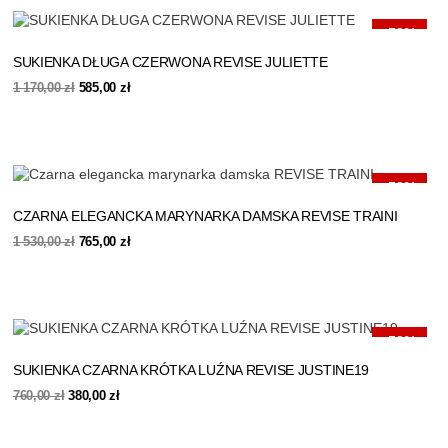
-50%
SUKIENKA DŁUGA CZERWONA REVISE JULIETTE
Pierwotna
Aktualna
1 170,00
zł
585,00
zł
cena
cena
wynosiła:
wynosi:
1
585,00 zł.
170,00 zł.
-50%
CZARNA ELEGANCKA MARYNARKA DAMSKA REVISE TRAINI
Pierwotna
Aktualna
1 530,00
zł
765,00
zł
cena
cena
wynosiła:
wynosi:
1
765,00 zł.
530,00 zł.
-50%
SUKIENKA CZARNA KRÓTKA LUŹNA REVISE JUSTINE19
Pierwotna
Aktualna
760,00
zł
380,00
zł
cena
cena
wynosiła:
wynosi:
760,00 zł.
380,00 zł.