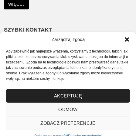
WIĘCEJ
SZYBKI KONTAKT
Zarządzaj zgodą
535 963 232
Aby zapewnić jak najlepsze wrażenia, korzystamy z technologii, takich jak
sklep@zlotaszafa.pl
pliki cookie, do przechowywania i/lub uzyskiwania dostępu do informacji o
urządzeniu. Zgoda na te technologie pozwoli nam przetwarzać dane, takie
jak zachowanie podczas przeglądania lub unikalne identyfikatory na tej
SOCIAL MEDIA
stronie. Brak wyrażenia zgody lub wycofanie zgody może niekorzystnie
wpłynąć na niektóre cechy i funkcje.
Facebook
Instagram
AKCEPTUJĘ
ODMÓW
ZOBACZ PREFERENCJE
© 2026 Butik ZŁOTA SZAFA Realizacja i projekt:
Gart.Studio