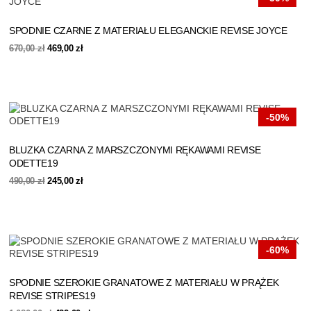
SPODNIE CZARNE Z MATERIAŁU ELEGANCKIE REVISE JOYCE
Pierwotna
Aktualna
670,00
zł
469,00
zł
cena
cena
wynosiła:
wynosi:
670,00 zł.
469,00 zł.
-50%
BLUZKA CZARNA Z MARSZCZONYMI RĘKAWAMI REVISE
ODETTE19
Pierwotna
Aktualna
490,00
zł
245,00
zł
cena
cena
wynosiła:
wynosi:
490,00 zł.
245,00 zł.
-60%
SPODNIE SZEROKIE GRANATOWE Z MATERIAŁU W PRĄŻEK
REVISE STRIPES19