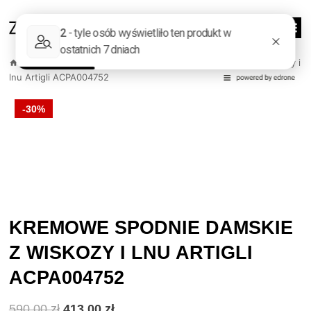
Przejdź
do
0
treści
/
Sklep
/
Odzież damska
/
Kremowe spodnie damskie z wiskozy i
lnu Artigli ACPA004752
-30%
KREMOWE SPODNIE DAMSKIE
Z WISKOZY I LNU ARTIGLI
ACPA004752
Pierwotna
Aktualna
590,00
zł
413,00
zł