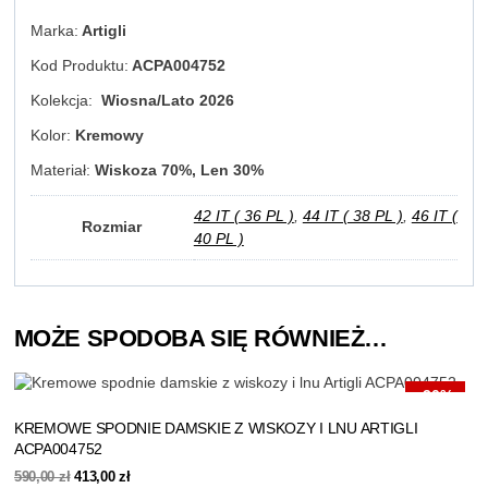
Marka:
Artigli
Kod Produktu:
ACPA004752
Kolekcja:
Wiosna/Lato 2026
Kolor:
Kremowy
Materiał:
Wiskoza 70%, Len 30%
42 IT ( 36 PL )
,
44 IT ( 38 PL )
,
46 IT (
Rozmiar
40 PL )
MOŻE SPODOBA SIĘ RÓWNIEŻ…
-30%
KREMOWE SPODNIE DAMSKIE Z WISKOZY I LNU ARTIGLI
ACPA004752
Pierwotna
Aktualna
590,00
zł
413,00
zł