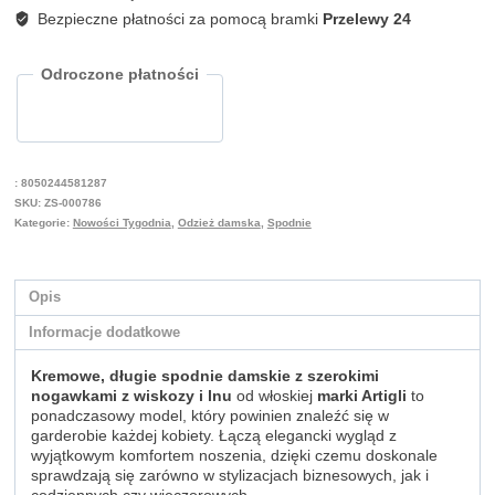
lnu
Bezpieczne płatności za pomocą bramki
Przelewy 24
Artigli
ACPA004752
Odroczone płatności
:
8050244581287
SKU:
ZS-000786
Kategorie:
Nowości Tygodnia
,
Odzież damska
,
Spodnie
Opis
Informacje dodatkowe
Kremowe, długie spodnie damskie z szerokimi
nogawkami z wiskozy i lnu
od włoskiej
marki Artigli
to
ponadczasowy model, który powinien znaleźć się w
garderobie każdej kobiety. Łączą elegancki wygląd z
wyjątkowym komfortem noszenia, dzięki czemu doskonale
sprawdzają się zarówno w stylizacjach biznesowych, jak i