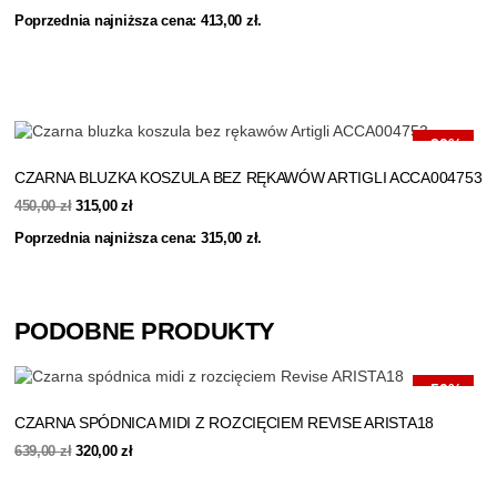
cena
cena
Poprzednia najniższa cena:
413,00
zł
.
wynosiła:
wynosi:
590,00 zł.
413,00 zł.
-30%
CZARNA BLUZKA KOSZULA BEZ RĘKAWÓW ARTIGLI ACCA004753
Pierwotna
Aktualna
450,00
zł
315,00
zł
cena
cena
Poprzednia najniższa cena:
315,00
zł
.
wynosiła:
wynosi:
450,00 zł.
315,00 zł.
PODOBNE PRODUKTY
-50%
CZARNA SPÓDNICA MIDI Z ROZCIĘCIEM REVISE ARISTA18
Pierwotna
Aktualna
639,00
zł
320,00
zł
cena
cena
wynosiła:
wynosi: