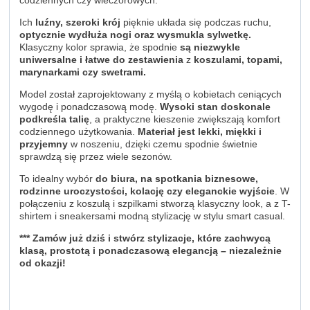
codziennych czy wieczorowych.
Ich
luźny, szeroki krój
pięknie układa się podczas ruchu,
optycznie wydłuża nogi oraz wysmukla sylwetkę.
Klasyczny kolor sprawia, że spodnie
są niezwykle
uniwersalne i łatwe do zestawienia
z
koszulami, topami,
marynarkami czy swetrami.
Model został zaprojektowany z myślą o kobietach ceniących
wygodę i ponadczasową modę.
Wysoki stan doskonale
podkreśla talię
, a praktyczne kieszenie zwiększają komfort
codziennego użytkowania.
Materiał jest lekki, miękki i
przyjemny
w noszeniu, dzięki czemu spodnie świetnie
sprawdzą się przez wiele sezonów.
To idealny wybór
do biura, na spotkania biznesowe,
rodzinne uroczystości, kolację czy eleganckie wyjście
. W
połączeniu z koszulą i szpilkami stworzą klasyczny look, a z T-
shirtem i sneakersami modną stylizację w stylu smart casual.
***
Zamów już dziś i stwórz stylizacje, które zachwycą
klasą, prostotą i ponadczasową elegancją – niezależnie
od okazji!