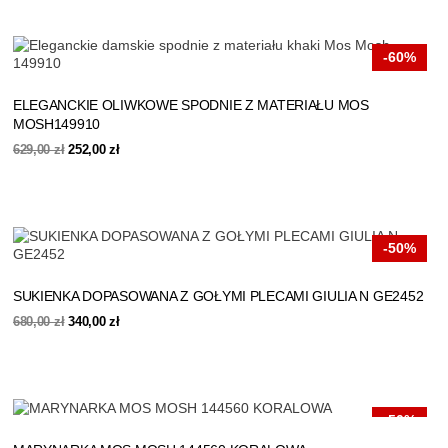
639,00 zł.
320,00 zł.
-60%
ELEGANCKIE OLIWKOWE SPODNIE Z MATERIAŁU MOS
MOSH149910
Pierwotna
Aktualna
629,00
zł
252,00
zł
cena
cena
wynosiła:
wynosi:
629,00 zł.
252,00 zł.
-50%
SUKIENKA DOPASOWANA Z GOŁYMI PLECAMI GIULIA N GE2452
Pierwotna
Aktualna
680,00
zł
340,00
zł
cena
cena
wynosiła:
wynosi:
680,00 zł.
340,00 zł.
-50%