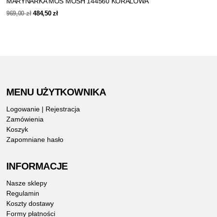
MARYNARKA MOS MOSH 144560 KORALOWA
Pierwotna
Aktualna
969,00
zł
484,50
zł
cena
cena
wynosiła:
wynosi:
969,00 zł.
484,50 zł.
MENU UŻYTKOWNIKA
Logowanie | Rejestracja
Zamówienia
Koszyk
Zapomniane hasło
INFORMACJE
Nasze sklepy
Regulamin
Koszty dostawy
Formy płatności