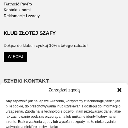
Płatność PayPo
Kontakt z nami
Reklamacje i zwroty
KLUB ZŁOTEJ SZAFY
Dołącz do klubu i
zyskaj 10% stałego rabatu
!
WIĘCEJ
SZYBKI KONTAKT
Zarządzaj zgodą
535 963 232
Aby zapewnić jak najlepsze wrażenia, korzystamy z technologii, takich jak
sklep@zlotaszafa.pl
pliki cookie, do przechowywania i/lub uzyskiwania dostępu do informacji o
urządzeniu. Zgoda na te technologie pozwoli nam przetwarzać dane, takie
jak zachowanie podczas przeglądania lub unikalne identyfikatory na tej
SOCIAL MEDIA
stronie. Brak wyrażenia zgody lub wycofanie zgody może niekorzystnie
wpłynąć na niektóre cechy i funkcje.