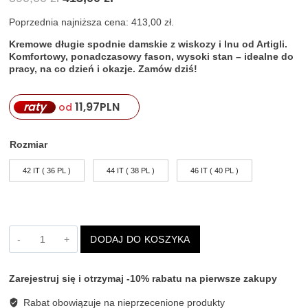
cena
cena
wynosiła:
wynosi:
Poprzednia najniższa cena:
413,00
zł
.
590,00 zł.
413,00 zł.
Kremowe długie spodnie damskie z wiskozy i lnu od Artigli.
Komfortowy, ponadczasowy fason, wysoki stan – idealne do
pracy, na co dzień i okazje. Zamów dziś!
raty
11,97
PLN
od
Rozmiar
42 IT ( 36 PL )
44 IT ( 38 PL )
46 IT ( 40 PL )
ilość
DODAJ DO KOSZYKA
Kremowe
spodnie
damskie
Zarejestruj się i otrzymaj -10% rabatu na pierwsze zakupy
z
wiskozy
Rabat obowiązuje na nieprzecenione produkty
i