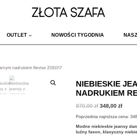
OUTLET
NOWOŚCI TYGODNIA
NASZ
czarnym nadrukiem Revise ZOED17
NIEBIESKIE J
NADRUKIEM RE
Pierwotna
Aktua
870,00
zł
348,00
zł
cena
cena
wynosiła:
wynos
Poprzednia najniższa cena:
34
870,00 zł.
348,00
Modne niebieskie jeansy dam
luźny fason, klasyczny niebie