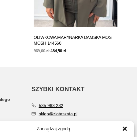
OLIWKOWA MARYNARKA DAMSKA MOS
MOSH 144560
Pierwotna
Aktualna
969,00
zł
484,50
zł
cena
cena
wynosiła:
wynosi:
969,00 zł.
484,50 zł.
SZYBKI KONTAKT
ałego
535 963 232
sklep@zlotaszafa.pl
Zarządzaj zgodą
SOCIAL MEDIA