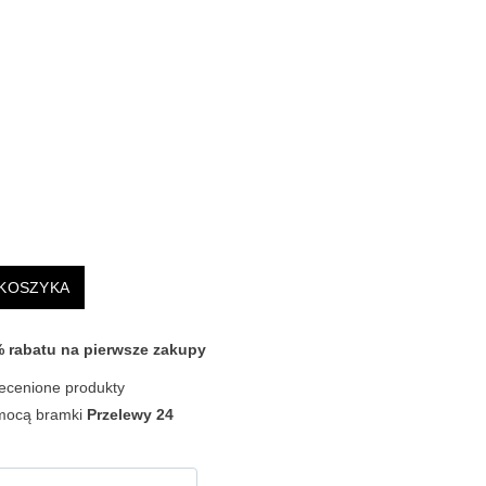
 KOSZYKA
0% rabatu na pierwsze zakupy
ecenione produkty
omocą bramki
Przelewy 24