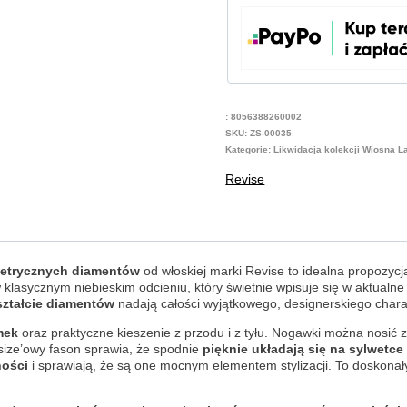
:
8056388260002
SKU:
ZS-00035
Kategorie:
Likwidacja kolekcji Wiosna L
Revise
metrycznych diamentów
od włoskiej marki Revise to idealna propozyc
klasycznym niebieskim odcieniu, który świetnie wpisuje się w aktualne
kształcie diamentów
nadają całości wyjątkowego, designerskiego chara
mek
oraz praktyczne kieszenie z przodu i z tyłu. Nogawki można nosić za
size’owy fason sprawia, że spodnie
pięknie układają się na sylwetce
ości
i sprawiają, że są one mocnym elementem stylizacji. To doskonały