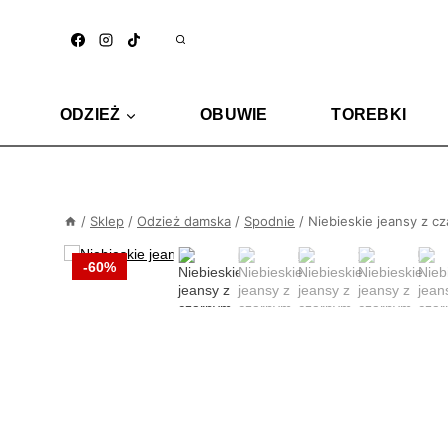
Przejdź
do
treści
ODZIEŻ
OBUWIE
TOREBKI
/
Sklep
/
Odzież damska
/
Spodnie
/
Niebieskie jeansy z 
-60%