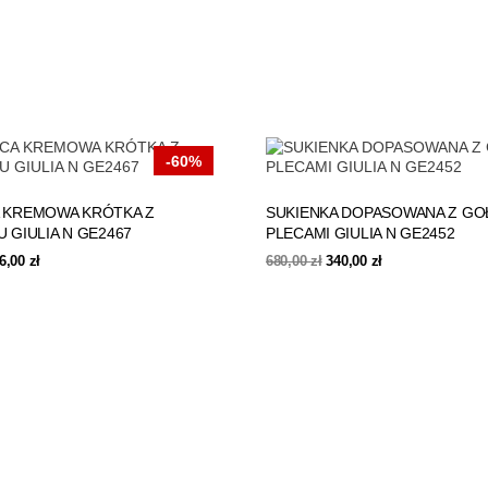
-60%
 KREMOWA KRÓTKA Z
SUKIENKA DOPASOWANA Z GO
 GIULIA N GE2467
PLECAMI GIULIA N GE2452
erwotna
Aktualna
Pierwotna
Aktualna
6,00
zł
680,00
zł
340,00
zł
na
cena
cena
cena
nosiła:
wynosi:
wynosiła:
wynosi:
0,00 zł.
256,00 zł.
680,00 zł.
340,00 zł.