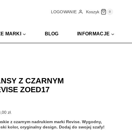
wynosiła:
wynosi:
870,00 zł.
348,00 zł.
Koszyk
LOGOWANIE
0
E MARKI
BLOG
INFORMACJE
EANSY Z CZARNYM
VISE ZOED17
lna
i:
8,00
zł
.
 zł.
skie z czarnym nadrukiem marki Revise. Wygodny,
ski kolor, oryginalny design. Dodaj do swojej szafy!