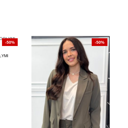
-50%
-50%
ŁYMI