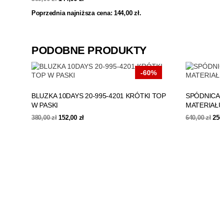
cena
cena
Poprzednia najniższa cena:
144,00
zł
.
wynosiła:
wynosi:
360,00 zł.
144,00 zł.
PODOBNE PRODUKTY
-60%
BLUZKA 10DAYS 20-995-4201 KRÓTKI TOP
SPÓDNICA
W PASKI
MATERIAŁU
Pierwotna
Aktualna
Pi
380,00
zł
152,00
zł
640,00
zł
25
cena
cena
ce
wynosiła:
wynosi:
wy
380,00 zł.
152,00 zł.
64