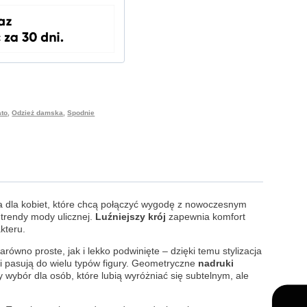
ato
,
Odzież damska
,
Spodnie
ja dla kobiet, które chcą połączyć wygodę z nowoczesnym
 trendy mody ulicznej.
Luźniejszy krój
zapewnia komfort
kteru.
równo proste, jak i lekko podwinięte – dzięki temu stylizacja
i pasują do wielu typów figury. Geometryczne
nadruki
 wybór dla osób, które lubią wyróżniać się subtelnym, ale