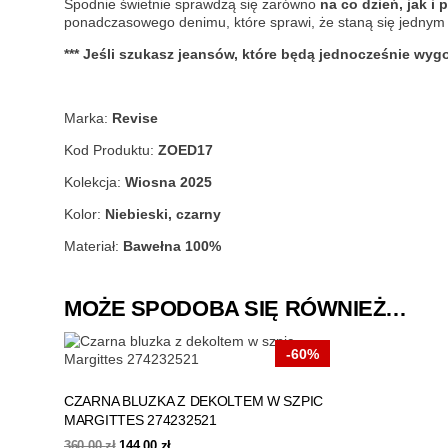
Spodnie świetnie sprawdzą się zarówno
na co dzień, jak i
ponadczasowego denimu, które sprawi, że staną się jednym 
*** Jeśli szukasz jeansów, które będą jednocześnie wygo
Marka:
Revise
Kod Produktu:
ZOED17
Kolekcja:
Wiosna 2025
Kolor:
Niebieski, czarny
Materiał:
Bawełna 100%
MOŻE SPODOBA SIĘ RÓWNIEŻ…
-60%
CZARNA BLUZKA Z DEKOLTEM W SZPIC
MARGITTES 274232521
Pierwotna
Aktualna
360,00
zł
144,00
zł