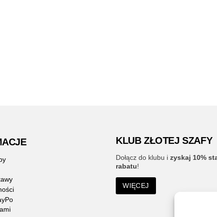
KLUB ZŁOTEJ SZAFY
MACJE
Dołącz do klubu i
zyskaj 10% st
py
rabatu
!
tawy
WIĘCEJ
ności
ayPo
nami