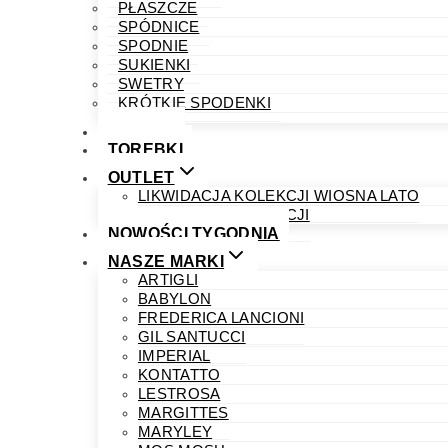
PŁASZCZE
SPÓDNICE
SPODNIE
SUKIENKI
SWETRY
KRÓTKIE SPODENKI
OBUWIE
TOREBKI
OUTLET
LIKWIDACJA KOLEKCJI WIOSNA LATO
LIKWIDACJA KOLEKCJI
NOWOŚCI TYGODNIA
NASZE MARKI
ARTIGLI
BABYLON
FREDERICA LANCIONI
GIL SANTUCCI
IMPERIAL
KONTATTO
LESTROSA
MARGITTES
MARYLEY