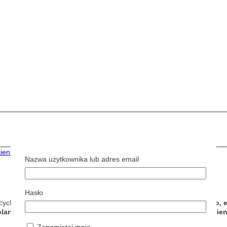
ienki
Nazwa użytkownika lub adres email
Hasło
cych połączenie klasyki, wygody i elegancji.
Wykonana z miękkiego, e
olan sprawiają, że model ten idealnie sprawdzi się w okresie jes
Zapamiętaj mnie