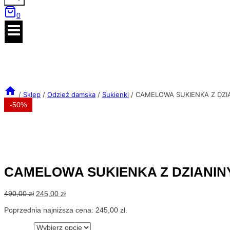
0
/
Sklep
/
Odzież damska
/
Sukienki
/
CAMELOWA SUKIENKA Z DZI
-50%
CAMELOWA SUKIENKA Z DZIANIN
Pierwotna
Aktualna
490,00
zł
245,00
zł
cena
cena
Poprzednia najniższa cena:
245,00
zł
.
wynosiła:
wynosi:
490,00 zł.
245,00 zł.