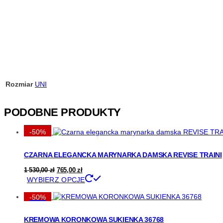
Rozmiar
UNI
PODOBNE PRODUKTY
-50%
CZARNA ELEGANCKA MARYNARKA DAMSKA REVISE TRAINI
Pierwotna
Aktualna
1 530,00
zł
765,00
zł
cena
cena
Ten
WYBIERZ OPCJE
wynosiła:
wynosi:
produkt
1
765,00 zł.
ma
-50%
530,00 zł.
wiele
wariantów.
KREMOWA KORONKOWA SUKIENKA 36768