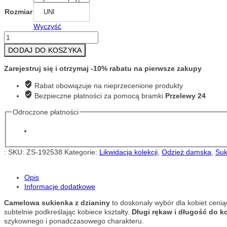
Rozmiar
UNI
Wyczyść
ilość
CAMELOWA
DODAJ DO KOSZYKA
SUKIENKA
Z
Zarejestruj się i otrzymaj -10% rabatu na pierwsze zakupy
DZIANINY
KONTATTO
Rabat obowiązuje na nieprzecenione produkty
3M0129
Bezpieczne płatności za pomocą bramki
Przelewy 24
Odroczone płatności
:
SKU:
ZS-192538
Kategorie:
Likwidacja kolekcji
,
Odzież damska
,
Suk
Opis
Informacje dodatkowe
Camelowa sukienka z dzianiny
to doskonały wybór dla kobiet cenią
subtelnie podkreślając kobiece kształty.
Długi rękaw i długość do k
szykownego i ponadczasowego charakteru.