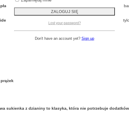
 płaszczem
w miejskiej stylizacji
, jak i ze szpilkami i marynarką
na bar
idealna do pracy, na spotkanie, do biura czy na spacer.
Łączy styl
Lost your password?
Don't have an account yet?
Sign up
w prążek
wa sukienka z dzianiny to klasyka, która nie potrzebuje dodatków