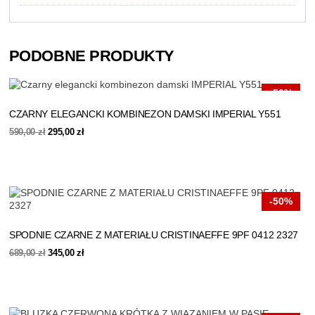
PODOBNE PRODUKTY
-50%
CZARNY ELEGANCKI KOMBINEZON DAMSKI IMPERIAL Y551
Pierwotna
Aktualna
590,00
zł
295,00
zł
cena
cena
wynosiła:
wynosi:
590,00 zł.
295,00 zł.
-50%
SPODNIE CZARNE Z MATERIAŁU CRISTINAEFFE 9PF 0412 2327
Pierwotna
Aktualna
689,00
zł
345,00
zł
cena
cena
wynosiła:
wynosi:
689,00 zł.
345,00 zł.