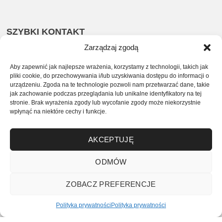
SZYBKI KONTAKT
Zarządzaj zgodą
535 963 232
Aby zapewnić jak najlepsze wrażenia, korzystamy z technologii, takich jak
sklep@zlotaszafa.pl
pliki cookie, do przechowywania i/lub uzyskiwania dostępu do informacji o
urządzeniu. Zgoda na te technologie pozwoli nam przetwarzać dane, takie
jak zachowanie podczas przeglądania lub unikalne identyfikatory na tej
SOCIAL MEDIA
stronie. Brak wyrażenia zgody lub wycofanie zgody może niekorzystnie
wpłynąć na niektóre cechy i funkcje.
Facebook
Instagram
AKCEPTUJĘ
ODMÓW
ZOBACZ PREFERENCJE
© 2026 Butik ZŁOTA SZAFA Realizacja i projekt:
Gart.Studio
Polityka prywatności
Polityka prywatności