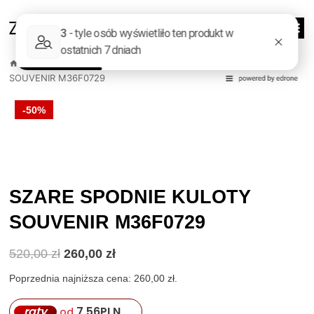
Przejdź
do
0
treści
/
Sklep
/
Odzież damska
/
Spodnie
/
SZARE SPODNIE KULOTY
SOUVENIR M36F0729
-50%
SZARE SPODNIE KULOTY
SOUVENIR M36F0729
Pierwotna
Aktualna
520,00
zł
260,00
zł
cena
cena
wynosiła:
wynosi:
Poprzednia najniższa cena:
260,00
zł
.
520,00 zł.
260,00 zł.
raty
7,56
PLN
od