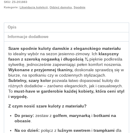
SKU:
ZS-201883
Kategorie:
Likwidacja kolekcji
,
Odzież damska
,
Spodnie
Opis
Informacje dodatkowe
Szare spodnie kuloty damskie z eleganckiego materiału
to idealny wybór na sezon jesienno-zimowy. Ich
klasyczny
fason z szeroką nogawką i długością ¾
pięknie podkreśla
sylwetkę, jednocześnie zapewniając pełen komfort noszenia.
Wykonane z przyjemnej tkaniny,
doskonale sprawdzą się w
biurze, na spotkaniu czy w codziennych stylizacjach.
Subtelny, szary kolor
pozwala łatwo dopasować kuloty do
różnych dodatków – zarówno eleganckich, jak i casualowych.
To
must-have w garderobie każdej kobiety, która ceni styl
i wygodę.
Z czym nosić szare kuloty z materiału?
Do pracy:
zestaw z
golfem
,
marynarką
i
botkami na
obcasie
.
Na co dzień:
połącz z
luźnym swetrem
i
trampkami
dla