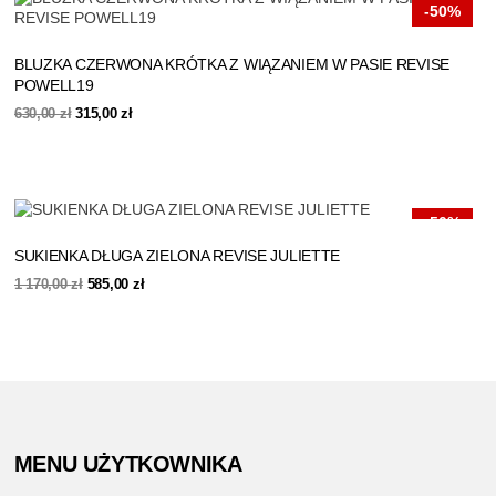
-50%
BLUZKA CZERWONA KRÓTKA Z WIĄZANIEM W PASIE REVISE
POWELL19
Pierwotna
Aktualna
630,00
zł
315,00
zł
cena
cena
wynosiła:
wynosi:
630,00 zł.
315,00 zł.
-50%
SUKIENKA DŁUGA ZIELONA REVISE JULIETTE
Pierwotna
Aktualna
1 170,00
zł
585,00
zł
cena
cena
wynosiła:
wynosi:
1
585,00 zł.
170,00 zł.
MENU UŻYTKOWNIKA