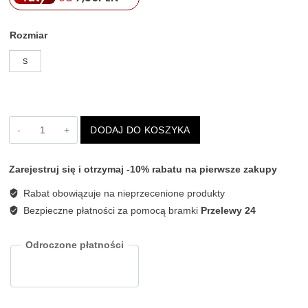
Rozmiar
S
ilość
DODAJ DO KOSZYKA
SZARE
SPODNIE
KULOTY
Zarejestruj się i otrzymaj -10% rabatu na pierwsze zakupy
SOUVENIR
M36F0729
Rabat obowiązuje na nieprzecenione produkty
Bezpieczne płatności za pomocą bramki
Przelewy 24
Odroczone płatności