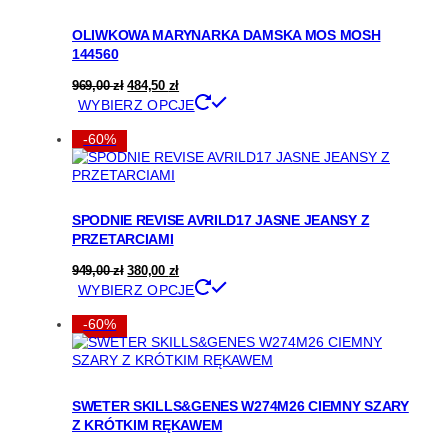
Opcje
można
OLIWKOWA MARYNARKA DAMSKA MOS MOSH
wybrać
144560
na
stronie
Pierwotna
Aktualna
969,00
zł
484,50
zł
produktu
cena
cena
Ten
WYBIERZ OPCJE
wynosiła:
wynosi:
produkt
969,00 zł.
484,50 zł.
ma
-60%
wiele
wariantów.
Opcje
można
SPODNIE REVISE AVRILD17 JASNE JEANSY Z
wybrać
PRZETARCIAMI
na
stronie
Pierwotna
Aktualna
949,00
zł
380,00
zł
produktu
cena
cena
Ten
WYBIERZ OPCJE
wynosiła:
wynosi:
produkt
949,00 zł.
380,00 zł.
ma
-60%
wiele
wariantów.
Opcje
można
SWETER SKILLS&GENES W274M26 CIEMNY SZARY
wybrać
Z KRÓTKIM RĘKAWEM
na