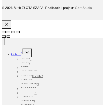
© 2026 Butik ZŁOTA SZAFA Realizacja i projekt:
Gart.Studio
PRZEŁĄCZ
ODZIEŻ
MENU
PODRZĘDNE
BLUZKI
BLUZY
BODY
KAMIZELKI
KOMBINEZONY
KURTKI
MARYNARKI
PŁASZCZE
SPÓDNICE
SPODNIE
SUKIENKI