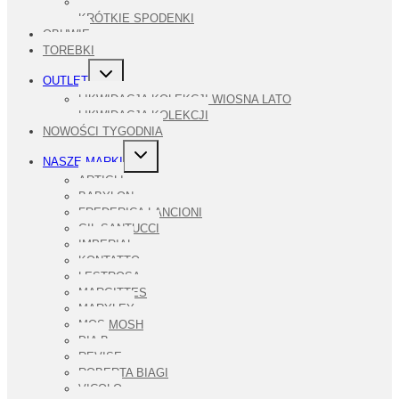
SWETRY
KRÓTKIE SPODENKI
OBUWIE
TOREBKI
PRZEŁĄCZ
OUTLET
MENU
PODRZĘDNE
LIKWIDACJA KOLEKCJI WIOSNA LATO
LIKWIDACJA KOLEKCJI
NOWOŚCI TYGODNIA
PRZEŁĄCZ
NASZE MARKI
MENU
PODRZĘDNE
ARTIGLI
BABYLON
FREDERICA LANCIONI
GIL SANTUCCI
IMPERIAL
KONTATTO
LESTROSA
MARGITTES
MARYLEY
MOS MOSH
PIA B
REVISE
ROBERTA BIAGI
VICOLO