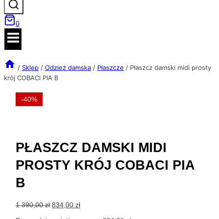
0
/
Sklep
/
Odzież damska
/
Płaszcze
/
Płaszcz damski midi prosty
krój COBACI PIA B
-40%
PŁASZCZ DAMSKI MIDI
PROSTY KRÓJ COBACI PIA
B
Pierwotna
Aktualna
1 390,00
zł
834,00
zł
cena
cena