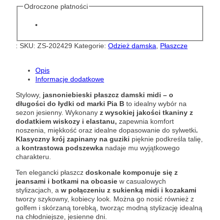
Odroczone płatności
:
SKU:
ZS-202429
Kategorie:
Odzież damska
,
Płaszcze
Opis
Informacje dodatkowe
Stylowy,
jasnoniebieski płaszcz damski midi – o
długości do łydki od marki Pia B
to idealny wybór na
sezon jesienny. Wykonany
z wysokiej jakości tkaniny z
dodatkiem wiskozy i elastanu,
zapewnia komfort
noszenia, miękkość oraz idealne dopasowanie do sylwetki
.
Klasyczny krój zapinany na guziki
pięknie podkreśla talię,
a
kontrastowa podszewka
nadaje mu wyjątkowego
charakteru.
Ten elegancki płaszcz
doskonale komponuje się z
jeansami i botkami na obcasie
w casualowych
stylizacjach, a
w połączeniu z sukienką midi i kozakami
tworzy szykowny, kobiecy look. Można go nosić również z
golfem i skórzaną torebką, tworząc modną stylizację idealną
na chłodniejsze, jesienne dni.