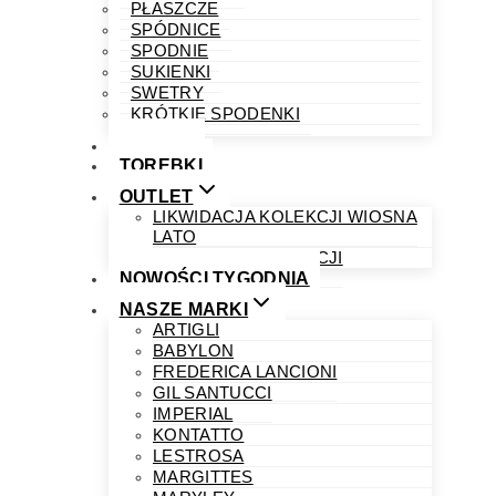
PŁASZCZE
SPÓDNICE
SPODNIE
SUKIENKI
SWETRY
KRÓTKIE SPODENKI
OBUWIE
TOREBKI
OUTLET
LIKWIDACJA KOLEKCJI WIOSNA
LATO
LIKWIDACJA KOLEKCJI
NOWOŚCI TYGODNIA
NASZE MARKI
ARTIGLI
BABYLON
FREDERICA LANCIONI
GIL SANTUCCI
IMPERIAL
KONTATTO
LESTROSA
MARGITTES