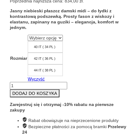
Poprzednia najniższa cena:
834,00
zł
.
wynosiła:
wynosi:
1
834,00 zł.
Jasny niebieski płaszcz damski midi – do łydki z
390,00 zł.
kontrastową podszewką. Prosty fason z wiskozy i
elastanu, zapinany na guziki – elegancja, komfort w
jednym.
40 IT ( 34 PL )
Rozmiar
42 IT ( 36 PL )
44 IT ( 38 PL )
Wyczyść
ilość
Płaszcz
DODAJ DO KOSZYKA
damski
midi
Zarejestruj się i otrzymaj -10% rabatu na pierwsze
prosty
zakupy
krój
COBACI
Rabat obowiązuje na nieprzecenione produkty
PIA
Bezpieczne płatności za pomocą bramki
Przelewy
B
24