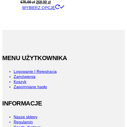
stronie
Pierwotna
Aktualna
670,00
zł
268,00
zł
produktu
cena
cena
Ten
WYBIERZ OPCJE
wynosiła:
wynosi:
produkt
670,00 zł.
268,00 zł.
ma
wiele
wariantów.
Opcje
można
wybrać
na
stronie
MENU UŻYTKOWNIKA
produktu
Logowanie | Rejestracja
Zamówienia
Koszyk
Zapomniane hasło
INFORMACJE
Nasze sklepy
Regulamin