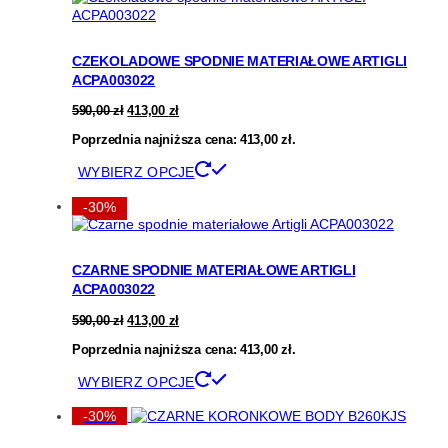
CZEKOLADOWE SPODNIE MATERIAŁOWE ARTIGLI
ACPA003022
Pierwotna
Aktualna
590,00
zł
413,00
zł
cena
cena
Poprzednia najniższa cena:
wynosiła:
wynosi:
413,00
zł
.
590,00 zł.
413,00 zł.
Ten
WYBIERZ OPCJE
produkt
ma
-30%
wiele
wariantów.
Opcje
CZARNE SPODNIE MATERIAŁOWE ARTIGLI
można
ACPA003022
wybrać
na
Pierwotna
Aktualna
590,00
zł
413,00
zł
stronie
cena
cena
produktu
Poprzednia najniższa cena:
wynosiła:
wynosi:
413,00
zł
.
590,00 zł.
413,00 zł.
Ten
WYBIERZ OPCJE
produkt
ma
-30%
wiele