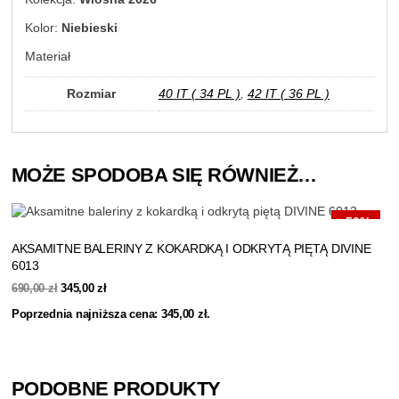
Kolor:
Niebieski
Materiał
Rozmiar
40 IT ( 34 PL )
,
42 IT ( 36 PL )
MOŻE SPODOBA SIĘ RÓWNIEŻ…
-50%
AKSAMITNE BALERINY Z KOKARDKĄ I ODKRYTĄ PIĘTĄ DIVINE
6013
Pierwotna
Aktualna
690,00
zł
345,00
zł
cena
cena
Poprzednia najniższa cena:
345,00
zł
.
wynosiła:
wynosi:
690,00 zł.
345,00 zł.
PODOBNE PRODUKTY