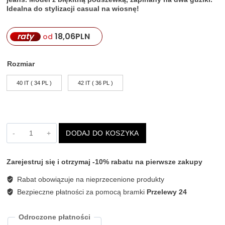
Idealna do stylizacji casual na wiosnę!
raty
18,06
PLN
od
Rozmiar
40 IT ( 34 PL )
42 IT ( 36 PL )
ilość
DODAJ DO KOSZYKA
Niebieska
marynarka
damska
Zarejestruj się i otrzymaj -10% rabatu na pierwsze zakupy
Pia
B
Rabat obowiązuje na nieprzecenione produkty
Eudo
Bezpieczne płatności za pomocą bramki
Przelewy 24
Odroczone płatności