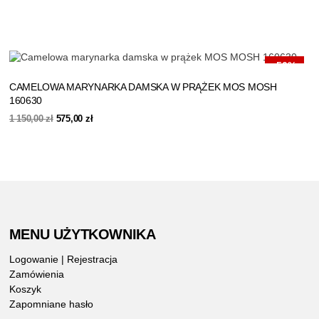
cena
cena
wynosiła:
wynosi:
1
480,00 zł.
199,00 zł.
-50%
CAMELOWA MARYNARKA DAMSKA W PRĄŻEK MOS MOSH
160630
Pierwotna
Aktualna
1 150,00
zł
575,00
zł
cena
cena
wynosiła:
wynosi:
1
575,00 zł.
150,00 zł.
MENU UŻYTKOWNIKA
Logowanie | Rejestracja
Zamówienia
Koszyk
Zapomniane hasło