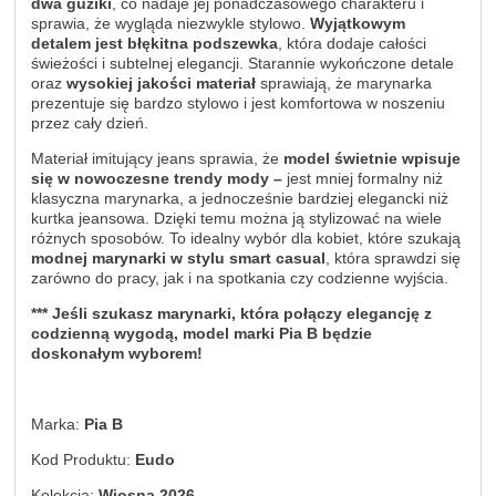
dwa guziki
, co nadaje jej ponadczasowego charakteru i
sprawia, że wygląda niezwykle stylowo.
Wyjątkowym
detalem jest błękitna podszewka
, która dodaje całości
świeżości i subtelnej elegancji. Starannie wykończone detale
oraz
wysokiej jakości materiał
sprawiają, że marynarka
prezentuje się bardzo stylowo i jest komfortowa w noszeniu
przez cały dzień.
Materiał imitujący jeans sprawia, że
model świetnie wpisuje
się w nowoczesne trendy mody –
jest mniej formalny niż
klasyczna marynarka, a jednocześnie bardziej elegancki niż
kurtka jeansowa. Dzięki temu można ją stylizować na wiele
różnych sposobów. To idealny wybór dla kobiet, które szukają
modnej marynarki w stylu smart casual
, która sprawdzi się
zarówno do pracy, jak i na spotkania czy codzienne wyjścia.
*** Jeśli szukasz marynarki, która połączy elegancję z
codzienną wygodą, model marki Pia B będzie
doskonałym wyborem!
Marka:
Pia B
Kod Produktu:
Eudo
Kolekcja:
Wiosna 2026