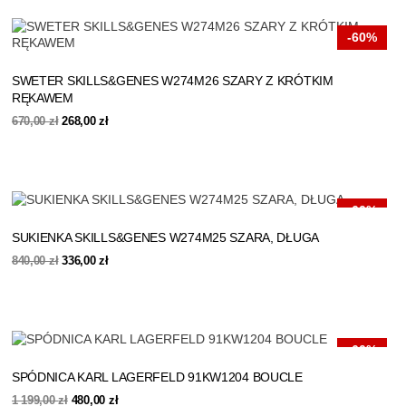
-60%
SWETER SKILLS&GENES W274M26 SZARY Z KRÓTKIM
RĘKAWEM
Pierwotna
Aktualna
670,00
zł
268,00
zł
cena
cena
wynosiła:
wynosi:
670,00 zł.
268,00 zł.
-60%
SUKIENKA SKILLS&GENES W274M25 SZARA, DŁUGA
Pierwotna
Aktualna
840,00
zł
336,00
zł
cena
cena
wynosiła:
wynosi:
840,00 zł.
336,00 zł.
-60%
SPÓDNICA KARL LAGERFELD 91KW1204 BOUCLE
Pierwotna
Aktualna
1 199,00
zł
480,00
zł