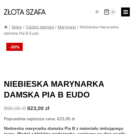
Przejdź
do
0
treści
/
Sklep
/
Odzież damska
/
Marynarki
/
Niebieska marynarka
damska Pia B Eudo
-30%
NIEBIESKA MARYNARKA
DAMSKA PIA B EUDO
Pierwotna
Aktualna
890,00
zł
623,00
zł
cena
cena
wynosiła:
wynosi:
Poprzednia najniższa cena:
623,00
zł
.
890,00 zł.
623,00 zł.
Niebieska marynarka damska Pia B z materiału imitującego
jeans. Model z błękitną podszewką, zapinany na dwa guziki.