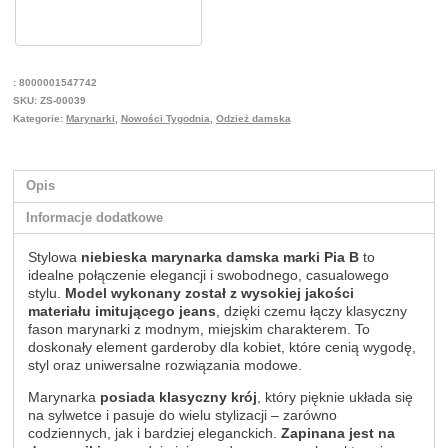
:
8000001547742
SKU:
ZS-00039
Kategorie:
Marynarki
,
Nowości Tygodnia
,
Odzież damska
Opis
Informacje dodatkowe
Stylowa
niebieska marynarka damska marki Pia B
to
idealne połączenie elegancji i swobodnego, casualowego
stylu.
Model wykonany został z wysokiej jakości
materiału imitującego jeans
, dzięki czemu łączy klasyczny
fason marynarki z modnym, miejskim charakterem. To
doskonały element garderoby dla kobiet, które cenią wygodę,
styl oraz uniwersalne rozwiązania modowe.
Marynarka
posiada klasyczny krój
, który pięknie układa się
na sylwetce i pasuje do wielu stylizacji – zarówno
codziennych, jak i bardziej eleganckich.
Zapinana jest na