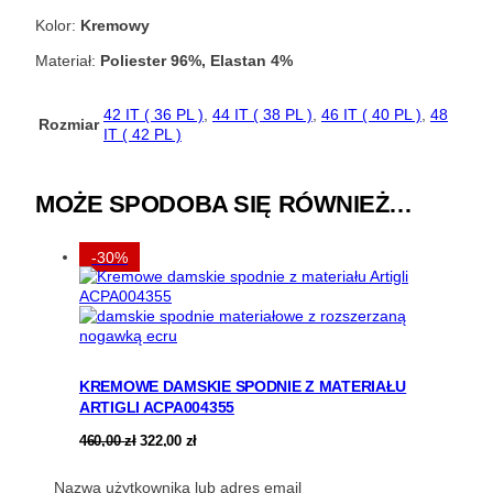
Kolor:
Kremowy
Materiał:
Poliester 96%, Elastan 4%
42 IT ( 36 PL )
,
44 IT ( 38 PL )
,
46 IT ( 40 PL )
,
48
Rozmiar
IT ( 42 PL )
MOŻE SPODOBA SIĘ RÓWNIEŻ…
-30%
KREMOWE DAMSKIE SPODNIE Z MATERIAŁU
ARTIGLI ACPA004355
Pierwotna
Aktualna
460,00
zł
322,00
zł
cena
cena
Poprzednia najniższa cena:
wynosiła:
wynosi:
322,00
zł
.
Nazwa użytkownika lub adres email
460,00 zł.
322,00 zł.