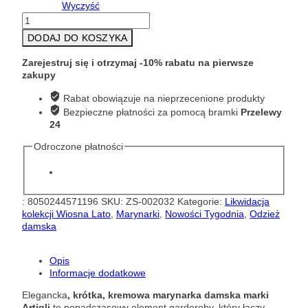
Wyczyść
ilość
Krótka
DODAJ DO KOSZYKA
kremowa
marynarka
Zarejestruj się i otrzymaj -10% rabatu na pierwsze
damska
zakupy
Artigli
ACGI004352
Rabat obowiązuje na nieprzecenione produkty
Bezpieczne płatności za pomocą bramki
Przelewy
24
Odroczone płatności
:
8050244571196
SKU:
ZS-002032
Kategorie:
Likwidacja
kolekcji Wiosna Lato
,
Marynarki
,
Nowości Tygodnia
,
Odzież
damska
Opis
Informacje dodatkowe
Elegancka
, krótka, kremowa marynarka damska marki
Artigli
to ponadczasowy element garderoby, który łączy