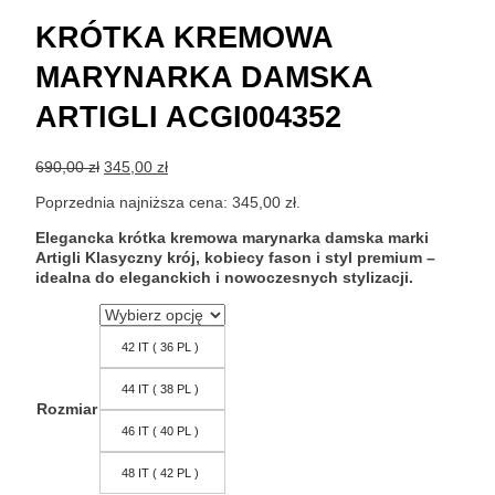
KRÓTKA KREMOWA
MARYNARKA DAMSKA
ARTIGLI ACGI004352
Pierwotna
Aktualna
690,00
zł
345,00
zł
cena
cena
Poprzednia najniższa cena:
345,00
zł
.
wynosiła:
wynosi:
690,00 zł.
345,00 zł.
Elegancka krótka kremowa marynarka damska marki
Artigli Klasyczny krój, kobiecy fason i styl premium –
idealna do eleganckich i nowoczesnych stylizacji.
42 IT ( 36 PL )
44 IT ( 38 PL )
Rozmiar
46 IT ( 40 PL )
48 IT ( 42 PL )