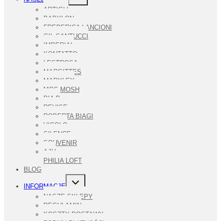
MENU
PODRZĘDNE
ARTIGLI
BABYLON
FREDERICA LANCIONI
GIL SANTUCCI
IMPERIAL
KONTATTO
LESTROSA
MARGITTES
MARYLEY
MOS MOSH
PIA B
REVISE
ROBERTA BIAGI
VICOLO
SILENCE
SOUVENIR
AJU
PHILIA LOFT
BLOG
PRZEŁĄCZ
INFORMACJE
MENU
PODRZĘDNE
NASZE SKLEPY
REGULAMIN
KOSZTY DOSTAWY