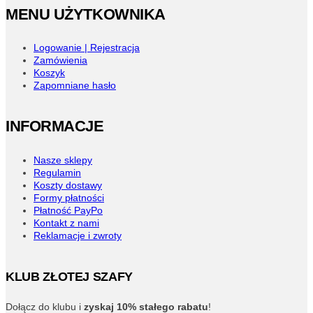
stronie
MENU UŻYTKOWNIKA
produktu
Logowanie | Rejestracja
Zamówienia
Koszyk
Zapomniane hasło
INFORMACJE
Nasze sklepy
Regulamin
Koszty dostawy
Formy płatności
Płatność PayPo
Kontakt z nami
Reklamacje i zwroty
KLUB ZŁOTEJ SZAFY
Dołącz do klubu i
zyskaj 10% stałego rabatu
!