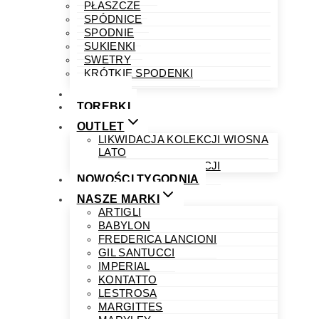
PŁASZCZE
SPÓDNICE
SPODNIE
SUKIENKI
SWETRY
KRÓTKIE SPODENKI
OBUWIE
TOREBKI
OUTLET
LIKWIDACJA KOLEKCJI WIOSNA
LATO
LIKWIDACJA KOLEKCJI
NOWOŚCI TYGODNIA
NASZE MARKI
ARTIGLI
BABYLON
FREDERICA LANCIONI
GIL SANTUCCI
IMPERIAL
KONTATTO
LESTROSA
MARGITTES