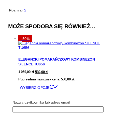
Rozmiar
S
MOŻE SPODOBA SIĘ RÓWNIEŻ…
-50%
ELEGANCKI POMARAŃCZOWY KOMBINEZON
SILENCE TU656
Pierwotna
Aktualna
1 059,00
zł
530,00
zł
cena
cena
Poprzednia najniższa cena:
wynosiła:
wynosi:
530,00
zł
.
1
530,00 zł.
Ten
WYBIERZ OPCJE
059,00 zł.
produkt
ma
wiele
Nazwa użytkownika lub adres email
PODOBNE PRODUKTY
wariantów.
Opcje