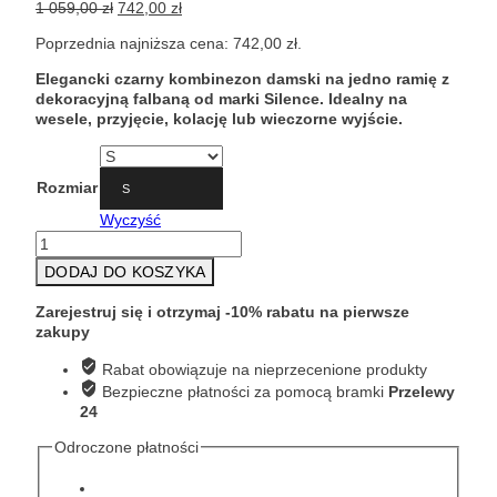
Pierwotna
Aktualna
1 059,00
zł
742,00
zł
cena
cena
Poprzednia najniższa cena:
742,00
zł
.
wynosiła:
wynosi:
1
742,00 zł.
Elegancki czarny kombinezon damski na jedno ramię z
059,00 zł.
dekoracyjną falbaną od marki Silence. Idealny na
wesele, przyjęcie, kolację lub wieczorne wyjście.
Rozmiar
S
Wyczyść
ilość
Czarny
DODAJ DO KOSZYKA
elegancki
kombinezon
Zarejestruj się i otrzymaj -10% rabatu na pierwsze
damski
zakupy
SILENCE
TU656
Rabat obowiązuje na nieprzecenione produkty
Bezpieczne płatności za pomocą bramki
Przelewy
24
Odroczone płatności