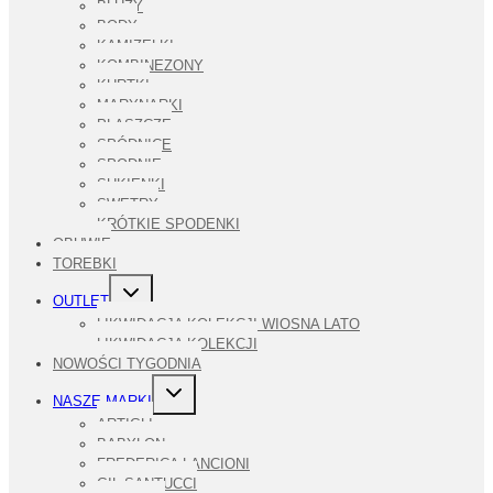
BLUZY
BODY
KAMIZELKI
KOMBINEZONY
KURTKI
MARYNARKI
PŁASZCZE
SPÓDNICE
SPODNIE
SUKIENKI
SWETRY
KRÓTKIE SPODENKI
OBUWIE
TOREBKI
PRZEŁĄCZ
OUTLET
MENU
PODRZĘDNE
LIKWIDACJA KOLEKCJI WIOSNA LATO
LIKWIDACJA KOLEKCJI
NOWOŚCI TYGODNIA
PRZEŁĄCZ
NASZE MARKI
MENU
PODRZĘDNE
ARTIGLI
BABYLON
FREDERICA LANCIONI
GIL SANTUCCI