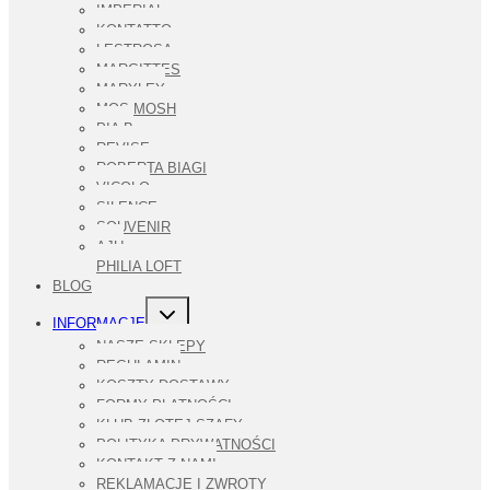
IMPERIAL
KONTATTO
LESTROSA
MARGITTES
MARYLEY
MOS MOSH
PIA B
REVISE
ROBERTA BIAGI
VICOLO
SILENCE
SOUVENIR
AJU
PHILIA LOFT
BLOG
PRZEŁĄCZ
INFORMACJE
MENU
PODRZĘDNE
NASZE SKLEPY
REGULAMIN
KOSZTY DOSTAWY
FORMY PŁATNOŚCI
KLUB ZŁOTEJ SZAFY
POLITYKA PRYWATNOŚCI
KONTAKT Z NAMI
REKLAMACJE I ZWROTY