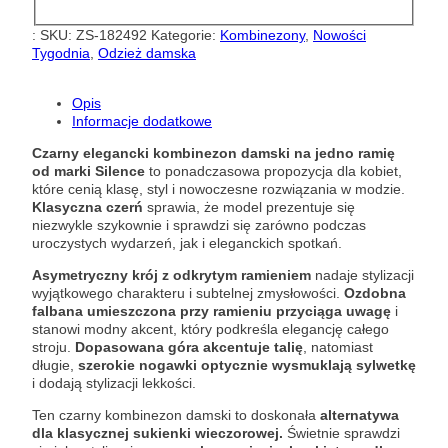
:
SKU:
ZS-182492
Kategorie:
Kombinezony
,
Nowości
Tygodnia
,
Odzież damska
Opis
Informacje dodatkowe
Czarny elegancki kombinezon damski na jedno ramię
od marki Silence
to ponadczasowa propozycja dla kobiet,
które cenią klasę, styl i nowoczesne rozwiązania w modzie.
Klasyczna czerń
sprawia, że model prezentuje się
niezwykle szykownie i sprawdzi się zarówno podczas
uroczystych wydarzeń, jak i eleganckich spotkań.
Asymetryczny krój z odkrytym ramieniem
nadaje stylizacji
wyjątkowego charakteru i subtelnej zmysłowości.
Ozdobna
falbana umieszczona przy ramieniu przyciąga uwagę
i
stanowi modny akcent, który podkreśla elegancję całego
stroju.
Dopasowana góra akcentuje talię
, natomiast
długie,
szerokie nogawki optycznie wysmuklają sylwetkę
i dodają stylizacji lekkości.
Ten czarny kombinezon damski to doskonała
alternatywa
dla klasycznej sukienki wieczorowej.
Świetnie sprawdzi