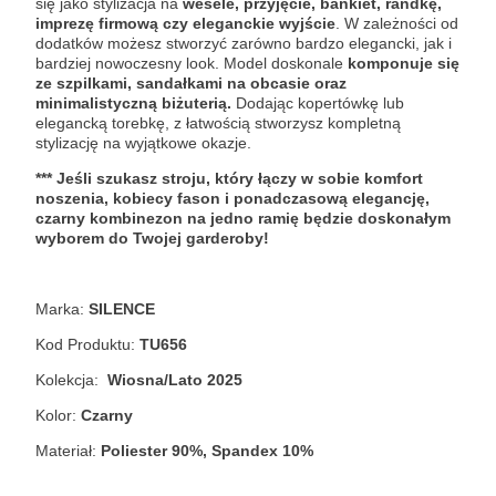
się jako stylizacja na
wesele, przyjęcie, bankiet, randkę,
imprezę firmową czy eleganckie wyjście
. W zależności od
dodatków możesz stworzyć zarówno bardzo elegancki, jak i
bardziej nowoczesny look. Model doskonale
komponuje się
ze szpilkami, sandałkami na obcasie oraz
minimalistyczną biżuterią.
Dodając kopertówkę lub
elegancką torebkę, z łatwością stworzysz kompletną
stylizację na wyjątkowe okazje.
*** Jeśli szukasz stroju, który łączy w sobie komfort
noszenia, kobiecy fason i ponadczasową elegancję,
czarny kombinezon na jedno ramię będzie doskonałym
wyborem do Twojej garderoby!
Marka:
SILENCE
Kod Produktu:
TU656
Kolekcja:
Wiosna/Lato 2025
Kolor:
Czarny
Materiał:
Poliester 90%, Spandex 10%