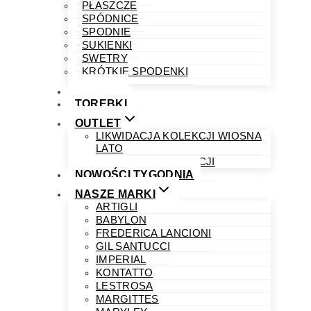
PŁASZCZE
SPÓDNICE
SPODNIE
SUKIENKI
SWETRY
KRÓTKIE SPODENKI
OBUWIE
TOREBKI
OUTLET
LIKWIDACJA KOLEKCJI WIOSNA
LATO
LIKWIDACJA KOLEKCJI
NOWOŚCI TYGODNIA
NASZE MARKI
ARTIGLI
BABYLON
FREDERICA LANCIONI
GIL SANTUCCI
IMPERIAL
KONTATTO
LESTROSA
MARGITTES