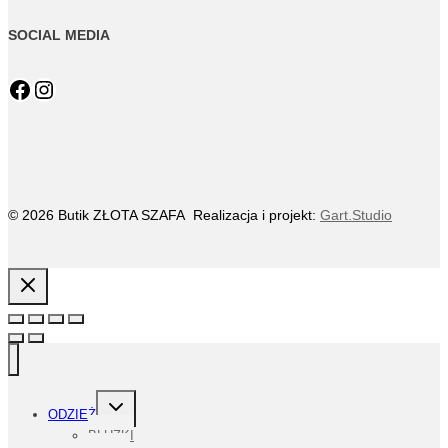
SOCIAL MEDIA
Facebook
Instagram
© 2026 Butik ZŁOTA SZAFA Realizacja i projekt:
Gart.Studio
PRZEŁĄCZ
ODZIEŻ
MENU
PODRZĘDNE
BLUZKI