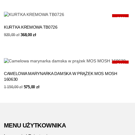
360,00 zł.
144,00 zł.
-60%
KURTKA KREMOWA TB0726
Pierwotna
Aktualna
920,00
zł
368,00
zł
cena
cena
wynosiła:
wynosi:
920,00 zł.
368,00 zł.
-50%
CAMELOWA MARYNARKA DAMSKA W PRĄŻEK MOS MOSH
160630
Pierwotna
Aktualna
1 150,00
zł
575,00
zł
cena
cena
wynosiła:
wynosi:
1
575,00 zł.
150,00 zł.
MENU UŻYTKOWNIKA