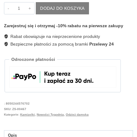
ilość
DODAJ DO KOSZYKA
Kremowa
kamizelka
damska
Zarejestruj się i otrzymaj -10% rabatu na pierwsze zakupy
złote
guziki
Rabat obowiązuje na nieprzecenione produkty
Artigli
ACGL004686
Bezpieczne płatności za pomocą bramki
Przelewy 24
Odroczone płatności
:
8050244576702
SKU:
ZS-00467
Kategorie:
Kamizelki
,
Nowości Tygodnia
,
Odzież damska
Opis