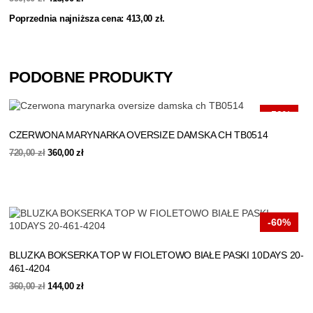
cena
cena
Poprzednia najniższa cena:
413,00
zł
.
wynosiła:
wynosi:
590,00 zł.
413,00 zł.
PODOBNE PRODUKTY
-50%
CZERWONA MARYNARKA OVERSIZE DAMSKA CH TB0514
Pierwotna
Aktualna
720,00
zł
360,00
zł
cena
cena
wynosiła:
wynosi:
720,00 zł.
360,00 zł.
-60%
BLUZKA BOKSERKA TOP W FIOLETOWO BIAŁE PASKI 10DAYS 20-
461-4204
Pierwotna
Aktualna
360,00
zł
144,00
zł
cena
cena
wynosiła:
wynosi: