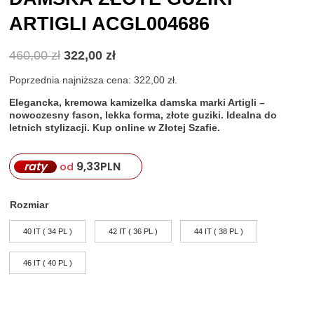
ARTIGLI ACGL004686
Pierwotna
Aktualna
460,00
zł
322,00
zł
cena
cena
wynosiła:
wynosi:
Poprzednia najniższa cena:
322,00
zł
.
460,00 zł.
322,00 zł.
Elegancka, kremowa kamizelka damska marki Artigli –
nowoczesny fason, lekka forma, złote guziki. Idealna do
letnich stylizacji. Kup online w Złotej Szafie.
raty
9,33
PLN
od
Rozmiar
40 IT ( 34 PL )
42 IT ( 36 PL )
44 IT ( 38 PL )
46 IT ( 40 PL )