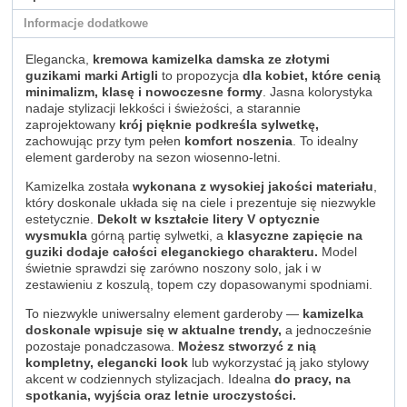
Informacje dodatkowe
Elegancka,
kremowa kamizelka damska ze złotymi
guzikami marki Artigli
to propozycja
dla kobiet, które cenią
minimalizm, klasę i nowoczesne formy
. Jasna kolorystyka
nadaje stylizacji lekkości i świeżości, a starannie
zaprojektowany
krój pięknie podkreśla sylwetkę,
zachowując przy tym pełen
komfort noszenia
. To idealny
element garderoby na sezon wiosenno-letni.
Kamizelka została
wykonana z wysokiej jakości materiału
,
który doskonale układa się na ciele i prezentuje się niezwykle
estetycznie.
Dekolt w kształcie litery V optycznie
wysmukla
górną partię sylwetki, a
klasyczne zapięcie na
guziki dodaje całości eleganckiego charakteru.
Model
świetnie sprawdzi się zarówno noszony solo, jak i w
zestawieniu z koszulą, topem czy dopasowanymi spodniami.
To niezwykle uniwersalny element garderoby —
kamizelka
doskonale wpisuje się w aktualne trendy,
a jednocześnie
pozostaje ponadczasowa.
Możesz stworzyć z nią
kompletny, elegancki look
lub wykorzystać ją jako stylowy
akcent w codziennych stylizacjach. Idealna
do pracy, na
spotkania, wyjścia oraz letnie uroczystości.