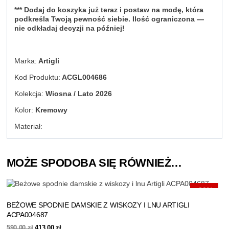
*** Dodaj do koszyka już teraz i postaw na modę, która
podkreśla Twoją pewność siebie. Ilość ograniczona —
nie odkładaj decyzji na później!
Marka:
Artigli
Kod Produktu:
ACGL004686
Kolekcja:
Wiosna / Lato 2026
Kolor:
Kremowy
Materiał:
MOŻE SPODOBA SIĘ RÓWNIEŻ…
-30%
BEŻOWE SPODNIE DAMSKIE Z WISKOZY I LNU ARTIGLI
ACPA004687
Pierwotna
Aktualna
590,00
zł
413,00
zł