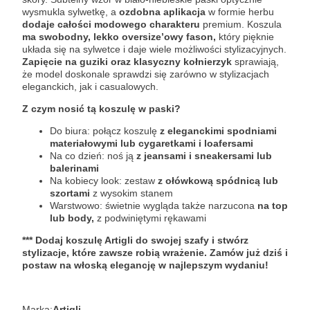
wysmukla sylwetkę, a
ozdobna aplikacja
w formie herbu
dodaje całości modowego charakteru
premium. Koszula
ma swobodny, lekko oversize’owy fason,
który pięknie
układa się na sylwetce i daje wiele możliwości stylizacyjnych.
Zapięcie na guziki oraz klasyczny kołnierzyk
sprawiają,
że model doskonale sprawdzi się zarówno w stylizacjach
eleganckich, jak i casualowych.
Z czym nosić tą koszulę w paski?
Do biura: połącz koszulę
z eleganckimi spodniami
materiałowymi lub cygaretkami i loafersami
Na co dzień: noś ją
z jeansami i sneakersami lub
balerinami
Na kobiecy look: zestaw
z ołówkową spódnicą lub
szortami
z wysokim stanem
Warstwowo: świetnie wygląda także narzucona
na top
lub body,
z podwiniętymi rękawami
*** Dodaj koszulę Artigli do swojej szafy i stwórz
stylizacje, które zawsze robią wrażenie. Zamów już dziś i
postaw na włoską elegancję w najlepszym wydaniu!
Marka:
Artigli