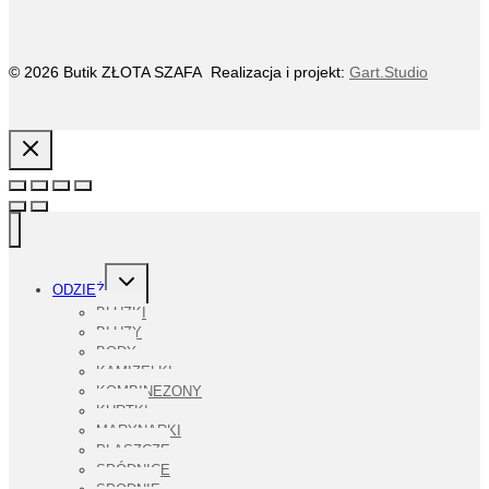
© 2026 Butik ZŁOTA SZAFA Realizacja i projekt:
Gart.Studio
PRZEŁĄCZ
ODZIEŻ
MENU
PODRZĘDNE
BLUZKI
BLUZY
BODY
KAMIZELKI
KOMBINEZONY
KURTKI
MARYNARKI
PŁASZCZE
SPÓDNICE