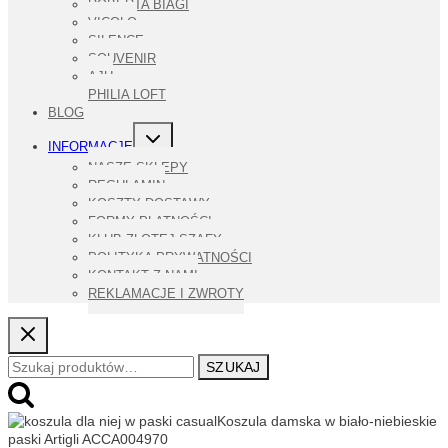
ROBERTA BIAGI
VICOLO
SILENCE
SOUVENIR
AJU
PHILIA LOFT
BLOG
PRZEŁĄCZ
INFORMACJE
MENU
PODRZĘDNE
NASZE SKLEPY
REGULAMIN
KOSZTY DOSTAWY
FORMY PŁATNOŚCI
KLUB ZŁOTEJ SZAFY
POLITYKA PRYWATNOŚCI
KONTAKT Z NAMI
REKLAMACJE I ZWROTY
Szukaj:
SZUKAJ
Koszula damska w biało-niebieskie
paski Artigli ACCA004970