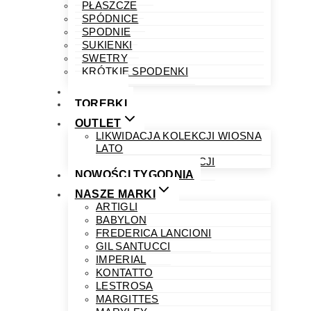
PŁASZCZE
SPÓDNICE
SPODNIE
SUKIENKI
SWETRY
KRÓTKIE SPODENKI
OBUWIE
TOREBKI
OUTLET
LIKWIDACJA KOLEKCJI WIOSNA
LATO
LIKWIDACJA KOLEKCJI
NOWOŚCI TYGODNIA
NASZE MARKI
ARTIGLI
BABYLON
FREDERICA LANCIONI
GIL SANTUCCI
IMPERIAL
KONTATTO
LESTROSA
MARGITTES