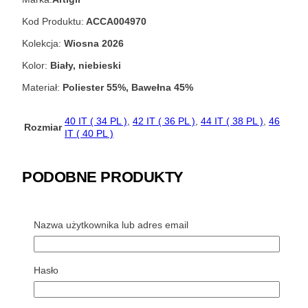
Kod Produktu:
ACCA004970
Kolekcja:
Wiosna 2026
Kolor:
Biały, niebieski
Materiał:
Poliester 55%, Bawełna 45%
40 IT ( 34 PL )
,
42 IT ( 36 PL )
,
44 IT ( 38 PL )
,
46
Rozmiar
IT ( 40 PL )
PODOBNE PRODUKTY
-50%
Nazwa użytkownika lub adres email
SUKIENKA DOPASOWANA Z GOŁYMI PLECAMI
Hasło
GIULIA N GE2452
Pierwotna
Aktualna
680,00
zł
340,00
zł