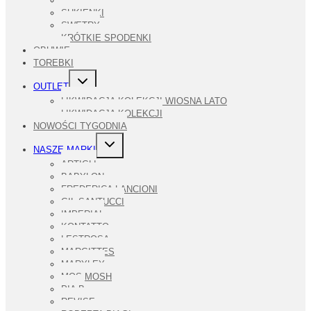
SPODNIE
SUKIENKI
SWETRY
KRÓTKIE SPODENKI
OBUWIE
TOREBKI
PRZEŁĄCZ
OUTLET
MENU
PODRZĘDNE
LIKWIDACJA KOLEKCJI WIOSNA LATO
LIKWIDACJA KOLEKCJI
NOWOŚCI TYGODNIA
PRZEŁĄCZ
NASZE MARKI
MENU
PODRZĘDNE
ARTIGLI
BABYLON
FREDERICA LANCIONI
GIL SANTUCCI
IMPERIAL
KONTATTO
LESTROSA
MARGITTES
MARYLEY
MOS MOSH
PIA B
REVISE