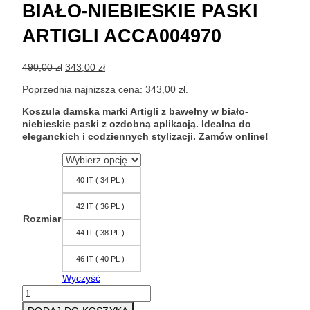
BIAŁO-NIEBIESKIE PASKI
ARTIGLI ACCA004970
Pierwotna
Aktualna
490,00
zł
343,00
zł
cena
cena
Poprzednia najniższa cena:
343,00
zł
.
wynosiła:
wynosi:
490,00 zł.
343,00 zł.
Koszula damska marki Artigli z bawełny w biało-
niebieskie paski z ozdobną aplikacją. Idealna do
eleganckich i codziennych stylizacji. Zamów online!
40 IT ( 34 PL )
42 IT ( 36 PL )
Rozmiar
44 IT ( 38 PL )
46 IT ( 40 PL )
Wyczyść
ilość
Koszula