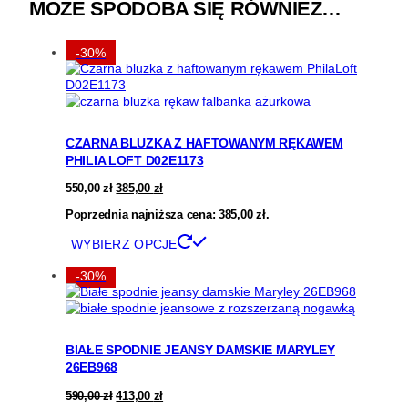
MOŻE SPODOBA SIĘ RÓWNIEŻ…
-30%
CZARNA BLUZKA Z HAFTOWANYM RĘKAWEM
PHILIA LOFT D02E1173
Pierwotna
Aktualna
550,00
zł
385,00
zł
cena
cena
Poprzednia najniższa cena:
wynosiła:
wynosi:
385,00
zł
.
550,00 zł.
385,00 zł.
Ten
WYBIERZ OPCJE
produkt
ma
-30%
wiele
wariantów.
Opcje
można
BIAŁE SPODNIE JEANSY DAMSKIE MARYLEY
wybrać
26EB968
na
stronie
Pierwotna
Aktualna
590,00
zł
413,00
zł
produktu
cena
cena