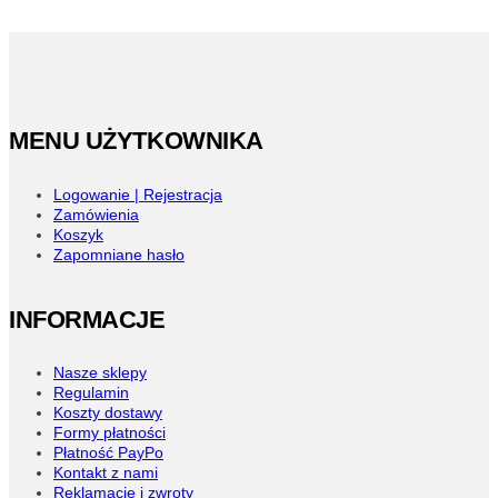
wiele
wariantów.
Opcje
można
wybrać
na
stronie
MENU UŻYTKOWNIKA
produktu
Logowanie | Rejestracja
Zamówienia
Koszyk
Zapomniane hasło
INFORMACJE
Nasze sklepy
Regulamin
Koszty dostawy
Formy płatności
Płatność PayPo
Kontakt z nami
Reklamacje i zwroty