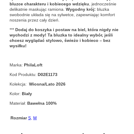
bluzce charakteru i kobiecego wdzięku
, jednocześnie
delikatnie maskując ramiona.
Wygodny krój:
bluzka
swobodnie układa się na sylwetce, zapewniając komfort
noszenia przez cały dzień.
***
Dodaj do koszyka i postaw na biel, która nigdy nie
wychodzi z mody!
Ta bluzka to idealny wybór, jeśli
chcesz wyglądać stylowo, świeżo i kobieco – bez
wysiłku!
Marka:
PhilaLoft
Kod Produktu:
D02E1173
Kolekcja:
Wiosna/Lato 2026
Kolor:
Biały
Materiał:
Bawełna 100%
Rozmiar
S
,
M