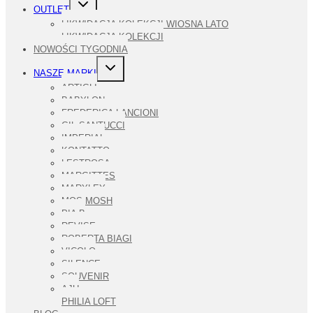
PRZEŁĄCZ
OUTLET
MENU
PODRZĘDNE
LIKWIDACJA KOLEKCJI WIOSNA LATO
LIKWIDACJA KOLEKCJI
NOWOŚCI TYGODNIA
PRZEŁĄCZ
NASZE MARKI
MENU
PODRZĘDNE
ARTIGLI
BABYLON
FREDERICA LANCIONI
GIL SANTUCCI
IMPERIAL
KONTATTO
LESTROSA
MARGITTES
MARYLEY
MOS MOSH
PIA B
REVISE
ROBERTA BIAGI
VICOLO
SILENCE
SOUVENIR
AJU
PHILIA LOFT