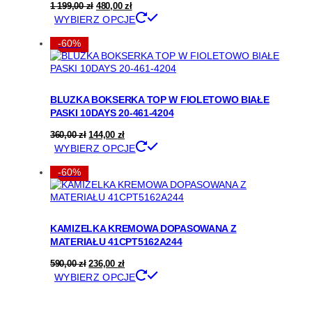
na
Pierwotna
Aktualna
1 199,00
zł
480,00
zł
stronie
cena
cena
Ten
WYBIERZ OPCJE
wynosiła:
wynosi:
produktu
produkt
1
480,00 zł.
ma
-60%
199,00 zł.
wiele
wariantów.
Opcje
można
BLUZKA BOKSERKA TOP W FIOLETOWO BIAŁE
wybrać
PASKI 10DAYS 20-461-4204
na
stronie
Pierwotna
Aktualna
360,00
zł
144,00
zł
produktu
cena
cena
Ten
WYBIERZ OPCJE
wynosiła:
wynosi:
produkt
360,00 zł.
144,00 zł.
ma
-60%
wiele
wariantów.
Opcje
można
KAMIZELKA KREMOWA DOPASOWANA Z
wybrać
MATERIAŁU 41CPT5162A244
na
stronie
Pierwotna
Aktualna
590,00
zł
236,00
zł
produktu
cena
cena
Ten
WYBIERZ OPCJE
wynosiła:
wynosi:
produkt
590,00 zł.
236,00 zł.
ma