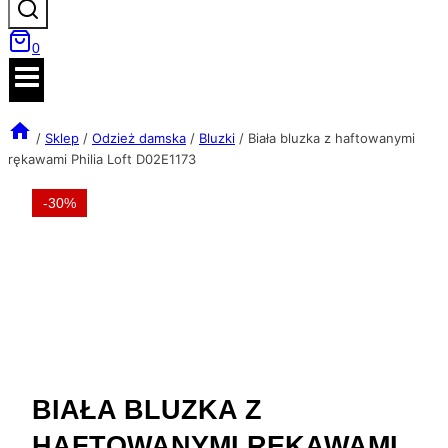
0
/
Sklep
/
Odzież damska
/
Bluzki
/
Biała bluzka z haftowanymi
rękawami Philia Loft D02E1173
-30%
BIAŁA BLUZKA Z
HAFTOWANYMI RĘKAWAMI