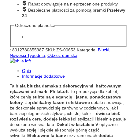
Philia
Rabat obowiązuje na nieprzecenione produkty
Loft
Bezpieczne płatności za pomocą bramki
Przelewy
D02E1173
24
Odroczone płatności
:
8012780855987
SKU:
ZS-00653
Kategorie:
Bluzki
,
Nowości Tygodnia
,
Odzież damska
Opis
Informacje dodatkowe
Ta
biała bluzka damska z dekoracyjnymi haftowanymi
rękawami od marki PhilaLoft
to propozycja dla kobiet,
które cenią
subtelną elegancję i jasne, ponadczasowe
kolory
. Jej
delikatny fason i efektowne
detale sprawiają,
że doskonale sprawdzi się zarówno w codziennych, jak i
bardziej eleganckich stylizacjach. Jej kolor –
ś
wieża biel:
rozświetla cerę, dodaje lekkości
stylizacji i idealnie pasuje
do sezonu wiosna–lato.
Dekolt w kształcie V
optycznie
wydłuża szyję i pięknie eksponuje górną część
sylwetki.
Efektowne falbany
przy ramionach
dodają