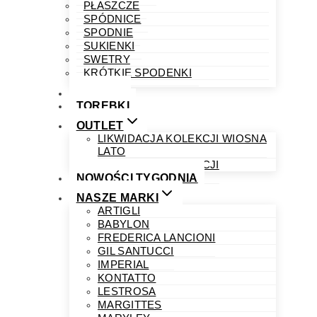
PŁASZCZE
SPÓDNICE
SPODNIE
SUKIENKI
SWETRY
KRÓTKIE SPODENKI
OBUWIE
TOREBKI
OUTLET
LIKWIDACJA KOLEKCJI WIOSNA
LATO
LIKWIDACJA KOLEKCJI
NOWOŚCI TYGODNIA
NASZE MARKI
ARTIGLI
BABYLON
FREDERICA LANCIONI
GIL SANTUCCI
IMPERIAL
KONTATTO
LESTROSA
MARGITTES