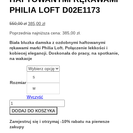
PHILIA LOFT D02E1173
Pierwotna
Aktualna
550,00
zł
385,00
zł
cena
cena
Poprzednia najniższa cena:
385,00
zł
.
wynosiła:
wynosi:
550,00 zł.
385,00 zł.
Biała bluzka damska z ozdobnymi haftowanymi
rękawami marki Philia Loft. Połączenie lekkości i
kobiecej elegancji. Doskonała do pracy, na spotkanie,
na wakacje
S
Rozmiar
M
Wyczyść
ilość
Biała
DODAJ DO KOSZYKA
bluzka
z
Zarejestruj się i otrzymaj -10% rabatu na pierwsze
haftowanymi
zakupy
rękawami