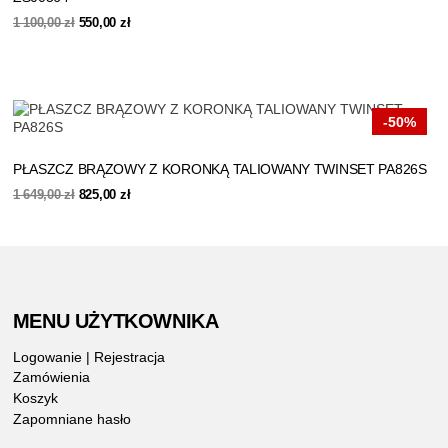
Pierwotna
Aktualna
1 100,00
zł
550,00
zł
cena
cena
wynosiła:
wynosi:
1
550,00 zł.
100,00 zł.
-50%
PŁASZCZ BRĄZOWY Z KORONKĄ TALIOWANY TWINSET PA826S
Pierwotna
Aktualna
1 649,00
zł
825,00
zł
cena
cena
wynosiła:
wynosi:
1
825,00 zł.
649,00 zł.
MENU UŻYTKOWNIKA
Logowanie | Rejestracja
Zamówienia
Koszyk
Zapomniane hasło