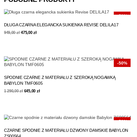
-50%
DŁUGA CZARNA ELEGANCKA SUKIENKA REVISE DELILA17
Pierwotna
Aktualna
949,00
zł
475,00
zł
cena
cena
wynosiła:
wynosi:
949,00 zł.
475,00 zł.
-50%
SPODNIE CZARNE Z MATERIAŁU Z SZEROKĄ NOGAWKĄ
BABYLON TMF0605
Pierwotna
Aktualna
1 290,00
zł
645,00
zł
cena
cena
wynosiła:
wynosi:
1
645,00 zł.
290,00 zł.
-50%
CZARNE SPODNIE Z MATERIAŁU DZWONY DAMSKIE BABYLON
ZS00564