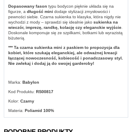
Dopasowany fason
typu bodycon pięknie układa się na
figurze, a
długość mini
dodaje stylizacji zmysłowości i
pewności siebie. Czarna sukienka to klasyka, która nigdy nie
wychodzi z mody – sprawdzi się idealnie jako
sukienka na
wieczór, imprezę, randkę, kolację czy eleganckie wyjście
.
Doskonale komponuje się ze szpilkami, botkami lub wyrazistą
biżuterią.
*** Ta czarna sukienka mini z paskiem to propozycja dla
kobiet, które szukają eleganckiej, ale odważnej kreacji
łączącej nowoczesność, kobiecość i ponadczasowy styl.
Nie zwlekaj i dodaj ją do swojej garderoby!
Marka:
Babylon
Kod Produktu:
RS00817
Kolor:
Czarny
Materia:
Poliamid 100%
PODOBNE PRODUKTY