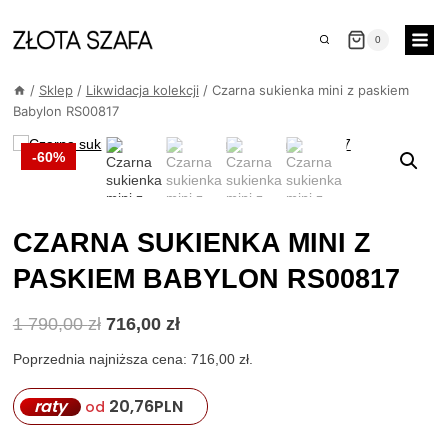
Przejdź
do
0
treści
/
Sklep
/
Likwidacja kolekcji
/
Czarna sukienka mini z paskiem
Babylon RS00817
-60%
CZARNA SUKIENKA MINI Z
PASKIEM BABYLON RS00817
Pierwotna
Aktualna
1 790,00
zł
716,00
zł
cena
cena
wynosiła:
wynosi:
Poprzednia najniższa cena:
716,00
zł
.
1
716,00 zł.
790,00 zł.
raty
20,76
PLN
od