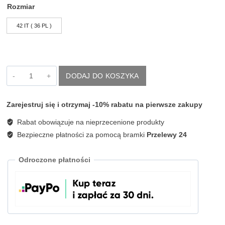
Rozmiar
42 IT ( 36 PL )
ilość
DODAJ DO KOSZYKA
Czarna
sukienka
mini
Zarejestruj się i otrzymaj -10% rabatu na pierwsze zakupy
z
paskiem
Rabat obowiązuje na nieprzecenione produkty
Babylon
RS00817
Bezpieczne płatności za pomocą bramki
Przelewy 24
Odroczone płatności