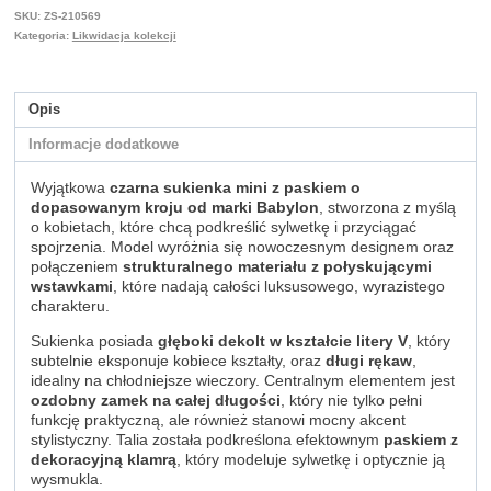
SKU:
ZS-210569
Kategoria:
Likwidacja kolekcji
Opis
Informacje dodatkowe
Wyjątkowa
czarna sukienka mini z paskiem o
dopasowanym kroju od marki Babylon
, stworzona z myślą
o kobietach, które chcą podkreślić sylwetkę i przyciągać
spojrzenia. Model wyróżnia się nowoczesnym designem oraz
połączeniem
strukturalnego materiału z połyskującymi
wstawkami
, które nadają całości luksusowego, wyrazistego
charakteru.
Sukienka posiada
głęboki dekolt w kształcie litery V
, który
subtelnie eksponuje kobiece kształty, oraz
długi rękaw
,
idealny na chłodniejsze wieczory. Centralnym elementem jest
ozdobny zamek na całej długości
, który nie tylko pełni
funkcję praktyczną, ale również stanowi mocny akcent
stylistyczny. Talia została podkreślona efektownym
paskiem z
dekoracyjną klamrą
, który modeluje sylwetkę i optycznie ją
wysmukla.