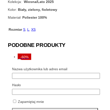
Kolekcja:
Wiosna/Lato 2025
Kolor:
Biały, zielony, fioletowy
Materiał:
Poliester 100%
Rozmiar
S
,
L
,
XS
PODOBNE PRODUKTY
-60%
Nazwa użytkownika lub adres email
SWETER SKILLS&GENES W274M26 SZARY Z
KRÓTKIM RĘKAWEM
Hasło
Pierwotna
Aktualna
670,00
zł
268,00
zł
cena
cena
Ten
WYBIERZ OPCJE
wynosiła:
wynosi:
produkt
670,00 zł.
268,00 zł.
Zapamiętaj mnie
ma
-50%
wiele