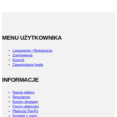
ma
wiele
wariantów.
Opcje
można
wybrać
na
stronie
MENU UŻYTKOWNIKA
produktu
Logowanie | Rejestracja
Zamówienia
Koszyk
Zapomniane hasło
INFORMACJE
Nasze sklepy
Regulamin
Koszty dostawy
Formy płatności
Płatność PayPo
Kontakt z nami