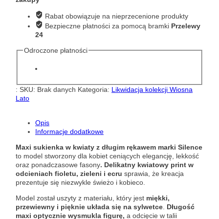
z
długim
Rabat obowiązuje na nieprzecenione produkty
rękawem
Bezpieczne płatności za pomocą bramki
Przelewy
Silence
24
AB4138
Odroczone płatności
:
SKU:
Brak danych
Kategoria:
Likwidacja kolekcji Wiosna
Lato
Opis
Informacje dodatkowe
Maxi sukienka w kwiaty z długim rękawem marki Silence
to model stworzony dla kobiet ceniących elegancję, lekkość
oraz ponadczasowe fasony
. Delikatny kwiatowy print w
odcieniach fioletu, zieleni i ecru
sprawia, że kreacja
prezentuje się niezwykle świeżo i kobieco.
Model został uszyty z materiału, który jest
miękki,
przewiewny i pięknie układa się na sylwetce
.
Długość
maxi optycznie wysmukla figurę,
a odcięcie w talii