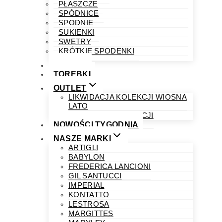
PŁASZCZE
SPÓDNICE
SPODNIE
SUKIENKI
SWETRY
KRÓTKIE SPODENKI
OBUWIE
TOREBKI
OUTLET
LIKWIDACJA KOLEKCJI WIOSNA
LATO
LIKWIDACJA KOLEKCJI
NOWOŚCI TYGODNIA
NASZE MARKI
ARTIGLI
BABYLON
FREDERICA LANCIONI
GIL SANTUCCI
IMPERIAL
KONTATTO
LESTROSA
MARGITTES