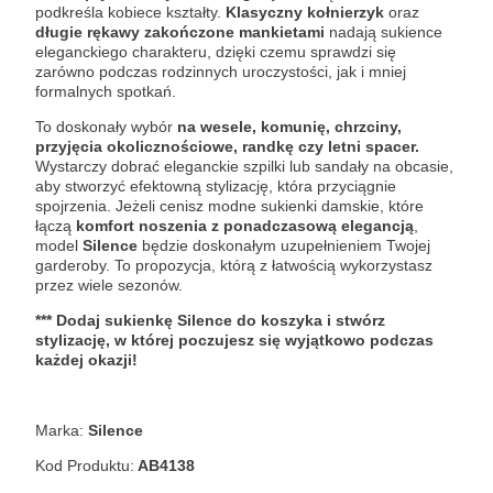
podkreśla kobiece kształty.
Klasyczny kołnierzyk
oraz
długie rękawy zakończone mankietami
nadają sukience
eleganckiego charakteru, dzięki czemu sprawdzi się
zarówno podczas rodzinnych uroczystości, jak i mniej
formalnych spotkań.
To doskonały wybór
na wesele, komunię, chrzciny,
przyjęcia okolicznościowe, randkę czy letni spacer.
Wystarczy dobrać eleganckie szpilki lub sandały na obcasie,
aby stworzyć efektowną stylizację, która przyciągnie
spojrzenia. Jeżeli cenisz modne sukienki damskie, które
łączą
komfort noszenia z ponadczasową elegancją
,
model
Silence
będzie doskonałym uzupełnieniem Twojej
garderoby. To propozycja, którą z łatwością wykorzystasz
przez wiele sezonów.
*** Dodaj sukienkę Silence do koszyka i stwórz
stylizację, w której poczujesz się wyjątkowo podczas
każdej okazji!
Marka:
Silence
Kod Produktu:
AB4138