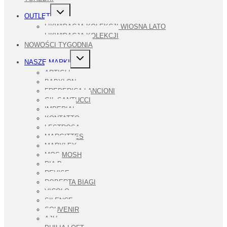
PRZEŁĄCZ
OUTLET
MENU
PODRZĘDNE
LIKWIDACJA KOLEKCJI WIOSNA LATO
LIKWIDACJA KOLEKCJI
NOWOŚCI TYGODNIA
PRZEŁĄCZ
NASZE MARKI
MENU
PODRZĘDNE
ARTIGLI
BABYLON
FREDERICA LANCIONI
GIL SANTUCCI
IMPERIAL
KONTATTO
LESTROSA
MARGITTES
MARYLEY
MOS MOSH
PIA B
REVISE
ROBERTA BIAGI
VICOLO
SILENCE
SOUVENIR
AJU