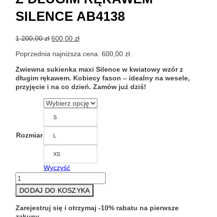
SILENCE AB4138
Pierwotna
Aktualna
1 200,00
zł
600,00
zł
cena
cena
Poprzednia najniższa cena:
600,00
zł
.
wynosiła:
wynosi:
1
600,00 zł.
Zwiewna sukienka maxi Silence w kwiatowy wzór z
200,00 zł.
długim rękawem. Kobiecy fason – idealny na wesele,
przyjęcie i na co dzień. Zamów już dziś!
S
Rozmiar
L
XS
Wyczyść
ilość
Maxi
DODAJ DO KOSZYKA
sukienka
w
Zarejestruj się i otrzymaj -10% rabatu na pierwsze
kwiaty
zakupy