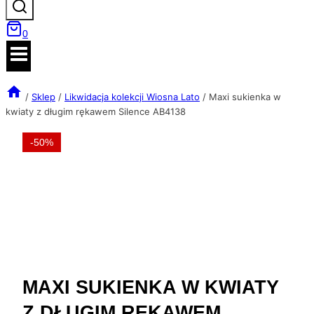
0
/
Sklep
/
Likwidacja kolekcji Wiosna Lato
/
Maxi sukienka w
kwiaty z długim rękawem Silence AB4138
-50%
MAXI SUKIENKA W KWIATY
Z DŁUGIM RĘKAWEM