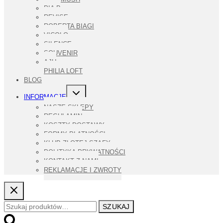
PIA B
REVISE
ROBERTA BIAGI
VICOLO
SILENCE
SOUVENIR
AJU
PHILIA LOFT
BLOG
PRZEŁĄCZ
INFORMACJE
MENU
PODRZĘDNE
NASZE SKLEPY
REGULAMIN
KOSZTY DOSTAWY
FORMY PŁATNOŚCI
KLUB ZŁOTEJ SZAFY
POLITYKA PRYWATNOŚCI
KONTAKT Z NAMI
REKLAMACJE I ZWROTY
Szukaj:
SZUKAJ