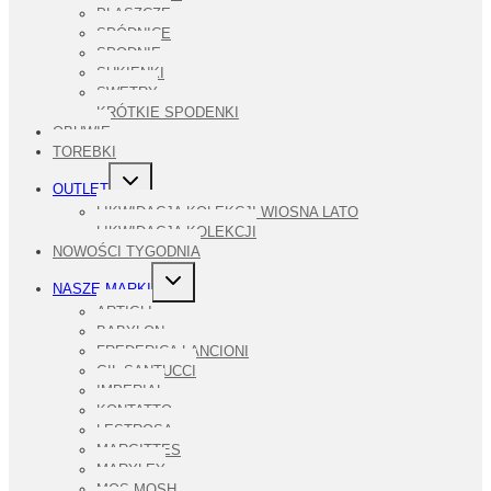
PŁASZCZE
SPÓDNICE
SPODNIE
SUKIENKI
SWETRY
KRÓTKIE SPODENKI
OBUWIE
TOREBKI
PRZEŁĄCZ
OUTLET
MENU
PODRZĘDNE
LIKWIDACJA KOLEKCJI WIOSNA LATO
LIKWIDACJA KOLEKCJI
NOWOŚCI TYGODNIA
PRZEŁĄCZ
NASZE MARKI
MENU
PODRZĘDNE
ARTIGLI
BABYLON
FREDERICA LANCIONI
GIL SANTUCCI
IMPERIAL
KONTATTO
LESTROSA
MARGITTES
MARYLEY
MOS MOSH