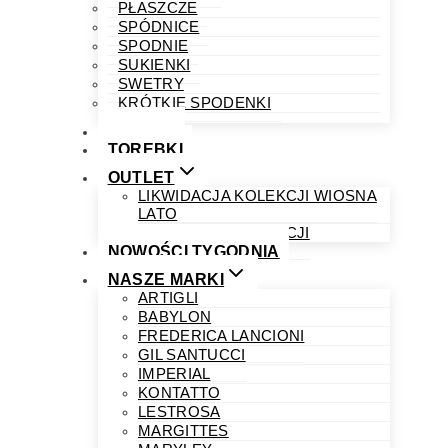
PŁASZCZE
SPÓDNICE
SPODNIE
SUKIENKI
SWETRY
KRÓTKIE SPODENKI
OBUWIE
TOREBKI
OUTLET
LIKWIDACJA KOLEKCJI WIOSNA
LATO
LIKWIDACJA KOLEKCJI
NOWOŚCI TYGODNIA
NASZE MARKI
ARTIGLI
BABYLON
FREDERICA LANCIONI
GIL SANTUCCI
IMPERIAL
KONTATTO
LESTROSA
MARGITTES