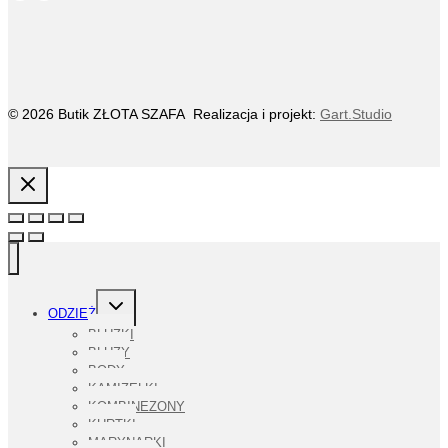
© 2026 Butik ZŁOTA SZAFA Realizacja i projekt:
Gart.Studio
PRZEŁĄCZ
ODZIEŻ
MENU
PODRZĘDNE
BLUZKI
BLUZY
BODY
KAMIZELKI
KOMBINEZONY
KURTKI
MARYNARKI