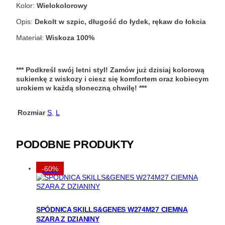
Kolor:
Wielokolorowy
Opis:
Dekolt w szpic, długość do łydek, rękaw do łokcia
Materiał:
Wiskoza 100%
*** Podkreśl swój letni styl! Zamów już dzisiaj kolorową
sukienkę z wiskozy i ciesz się komfortem oraz kobiecym
urokiem w każdą słoneczną chwilę! ***
Rozmiar
S
,
L
PODOBNE PRODUKTY
-60%
SPÓDNICA SKILLS&GENES W274M27 CIEMNA
SZARA Z DZIANINY