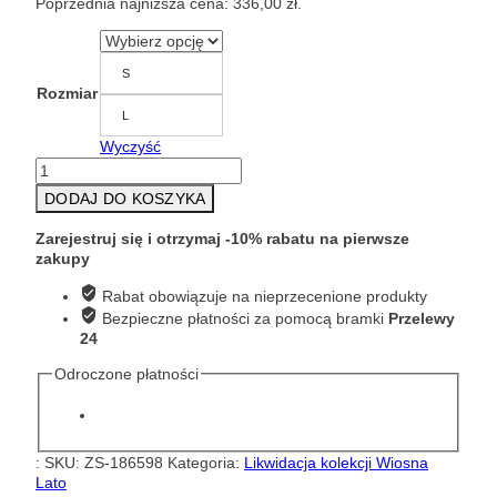
Poprzednia najniższa cena:
336,00
zł
.
wynosiła:
wynosi:
840,00 zł.
336,00 zł.
S
Rozmiar
L
Wyczyść
ilość
KOLOROWA
DODAJ DO KOSZYKA
SUKIENKA
Z
Zarejestruj się i otrzymaj -10% rabatu na pierwsze
WISKOZY
zakupy
MOS
MOSH
Rabat obowiązuje na nieprzecenione produkty
159460
Bezpieczne płatności za pomocą bramki
Przelewy
24
Odroczone płatności
:
SKU:
ZS-186598
Kategoria:
Likwidacja kolekcji Wiosna
Lato