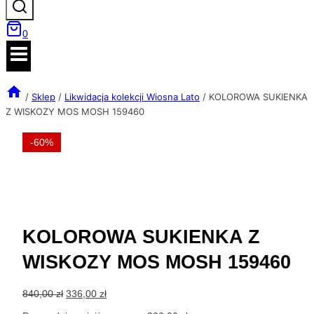
0
/
Sklep
/
Likwidacja kolekcji Wiosna Lato
/
KOLOROWA SUKIENKA
Z WISKOZY MOS MOSH 159460
-60%
KOLOROWA SUKIENKA Z
WISKOZY MOS MOSH 159460
Pierwotna
Aktualna
840,00
zł
336,00
zł
cena
cena