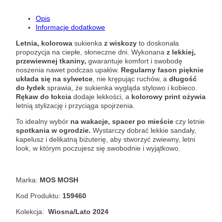
Opis
Informacje dodatkowe
Letnia, kolorowa
sukienka
z wiskozy
to doskonała
propozycja na ciepłe, słoneczne dni. Wykonana
z lekkiej,
przewiewnej tkaniny,
gwarantuje komfort i swobodę
noszenia nawet podczas upałów.
Regularny fason pięknie
układa się na sylwetce
, nie krępując ruchów, a
długość
do łydek
sprawia, że sukienka wygląda stylowo i kobieco.
Rękaw do łokcia
dodaje lekkości, a
kolorowy print ożywia
letnią stylizację i przyciąga spojrzenia.
To idealny wybór
na wakacje, spacer po mieście
czy letnie
spotkania w ogrodzie.
Wystarczy dobrać lekkie sandały,
kapelusz i delikatną biżuterię, aby stworzyć zwiewny, letni
look, w którym poczujesz się swobodnie i wyjątkowo.
Marka:
MOS MOSH
Kod Produktu:
159460
Kolekcja:
Wiosna/Lato 2024