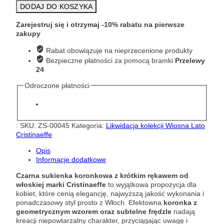
Czarna
DODAJ DO KOSZYKA
sukienka
z
Zarejestruj się i otrzymaj -10% rabatu na pierwsze
krótkim
zakupy
rękawem
Cristinaeffe
Rabat obowiązuje na nieprzecenione produkty
7P5
Bezpieczne płatności za pomocą bramki
Przelewy
0718
24
2075
Odroczone płatności
:
SKU:
ZS-00045
Kategoria:
Likwidacja kolekcji Wiosna Lato
Cristinaeffe
Opis
Informacje dodatkowe
Czarna sukienka koronkowa z krótkim rękawem od
włoskiej marki Cristinaeffe
to wyjątkowa propozycja dla
kobiet, które cenią elegancję, najwyższą jakość wykonania i
ponadczasowy styl prosto z Włoch. Efektowna
koronka z
geometrycznym wzorem oraz subtelne frędzle
nadają
kreacji niepowtarzalny charakter, przyciągając uwagę i