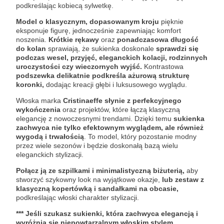
podkreślając kobiecą sylwetkę.
Model o klasycznym, dopasowanym kroju
pięknie
eksponuje figurę, jednocześnie zapewniając komfort
noszenia.
Krótkie rękawy
oraz
ponadczasowa długość
do kolan
sprawiają, że sukienka doskonale
sprawdzi się
podczas wesel, przyjęć, eleganckich kolacji, rodzinnych
uroczystości czy wieczornych wyjść.
Kontrastowa
podszewka delikatnie podkreśla ażurową strukturę
koronki,
dodając kreacji głębi i luksusowego wyglądu.
Włoska marka
Cristinaeffe słynie z perfekcyjnego
wykończenia
oraz projektów, które łączą klasyczną
elegancję z nowoczesnymi trendami. Dzięki temu
sukienka
zachwyca nie tylko efektownym wyglądem, ale również
wygodą i trwałością
. To model, który pozostanie modny
przez wiele sezonów i będzie doskonałą bazą wielu
eleganckich stylizacji.
Połącz ją ze szpilkami i minimalistyczną biżuterią,
aby
stworzyć szykowny look na wyjątkowe okazje,
lub zestaw z
klasyczną kopertówką i sandałkami na obcasie,
podkreślając włoski charakter stylizacji.
*** Jeśli szukasz sukienki, która zachwyca elegancją i
wyróżnia się niepowtarzalnym włoskim stylem,