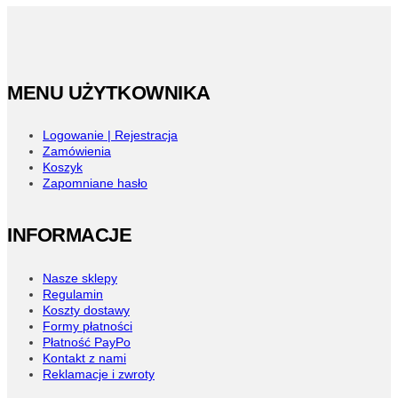
Opcje
można
wybrać
na
stronie
MENU UŻYTKOWNIKA
produktu
Logowanie | Rejestracja
Zamówienia
Koszyk
Zapomniane hasło
INFORMACJE
Nasze sklepy
Regulamin
Koszty dostawy
Formy płatności
Płatność PayPo
Kontakt z nami
Reklamacje i zwroty