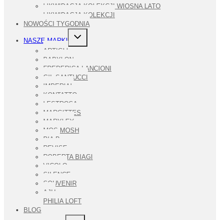
PODRZĘDNE
LIKWIDACJA KOLEKCJI WIOSNA LATO
LIKWIDACJA KOLEKCJI
NOWOŚCI TYGODNIA
PRZEŁĄCZ
NASZE MARKI
MENU
PODRZĘDNE
ARTIGLI
BABYLON
FREDERICA LANCIONI
GIL SANTUCCI
IMPERIAL
KONTATTO
LESTROSA
MARGITTES
MARYLEY
MOS MOSH
PIA B
REVISE
ROBERTA BIAGI
VICOLO
SILENCE
SOUVENIR
AJU
PHILIA LOFT
BLOG