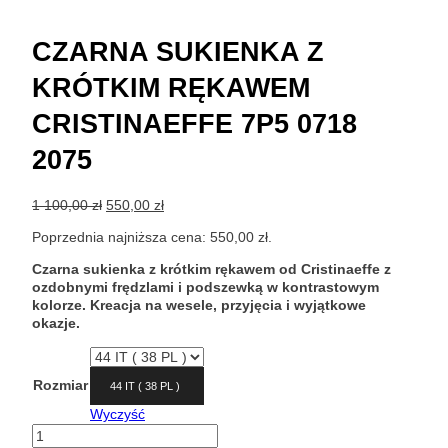
CZARNA SUKIENKA Z
KRÓTKIM RĘKAWEM
CRISTINAEFFE 7P5 0718
2075
Pierwotna
Aktualna
1 100,00
zł
550,00
zł
cena
cena
Poprzednia najniższa cena:
550,00
zł
.
wynosiła:
wynosi:
1
550,00 zł.
Czarna sukienka z krótkim rękawem od Cristinaeffe z
100,00 zł.
ozdobnymi frędzlami i podszewką w kontrastowym
kolorze. Kreacja na wesele, przyjęcia i wyjątkowe
okazje.
Rozmiar
44 IT ( 38 PL )
Wyczyść
ilość