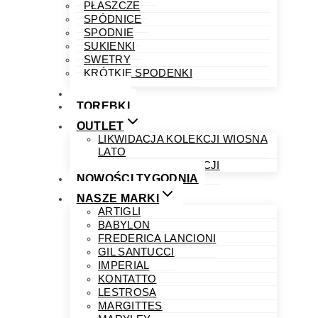
PŁASZCZE
SPÓDNICE
SPODNIE
SUKIENKI
SWETRY
KRÓTKIE SPODENKI
OBUWIE
TOREBKI
OUTLET
LIKWIDACJA KOLEKCJI WIOSNA
LATO
LIKWIDACJA KOLEKCJI
NOWOŚCI TYGODNIA
NASZE MARKI
ARTIGLI
BABYLON
FREDERICA LANCIONI
GIL SANTUCCI
IMPERIAL
KONTATTO
LESTROSA
MARGITTES