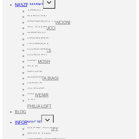
PRZEŁĄCZ
NASZE MARKI
MENU
PODRZĘDNE
ARTIGLI
BABYLON
FREDERICA LANCIONI
GIL SANTUCCI
IMPERIAL
KONTATTO
LESTROSA
MARGITTES
MARYLEY
MOS MOSH
PIA B
REVISE
ROBERTA BIAGI
VICOLO
SILENCE
SOUVENIR
AJU
PHILIA LOFT
BLOG
PRZEŁĄCZ
INFORMACJE
MENU
PODRZĘDNE
NASZE SKLEPY
REGULAMIN