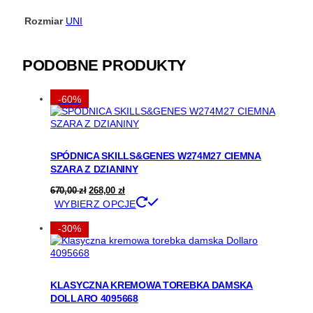
Rozmiar
UNI
PODOBNE PRODUKTY
-60%
SPÓDNICA SKILLS&GENES W274M27 CIEMNA
SZARA Z DZIANINY
Pierwotna
Aktualna
670,00
zł
268,00
zł
cena
cena
Ten
WYBIERZ OPCJE
wynosiła:
wynosi:
produkt
670,00 zł.
268,00 zł.
ma
-30%
wiele
wariantów.
Opcje
można
KLASYCZNA KREMOWA TOREBKA DAMSKA
wybrać
DOLLARO 4095668
na