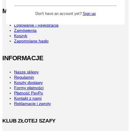
na
stronie
MENU UŻYTKOWNIKA
produktu
Don't have an account yet?
Sign up
Logowanie | Rejestracja
Zamówienia
Koszyk
Zapomniane hasło
INFORMACJE
Nasze sklepy
Regulamin
Koszty dostawy
Formy płatności
Płatność PayPo
Kontakt z nami
Reklamacje i zwroty
KLUB ZŁOTEJ SZAFY