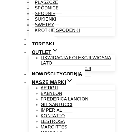
PŁASZCZE
SPÓDNICE
SPODNIE
SUKIENKI
SWETRY
KRÓTKIE SPODENKI
OBUWIE
TOREBKI
OUTLET
LIKWIDACJA KOLEKCJI WIOSNA
LATO
LIKWIDACJA KOLEKCJI
NOWOŚCI TYGODNIA
NASZE MARKI
ARTIGLI
BABYLON
FREDERICA LANCIONI
GIL SANTUCCI
IMPERIAL
KONTATTO
LESTROSA
MARGITTES