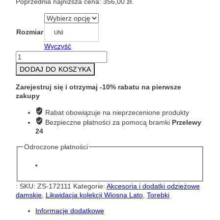
Poprzednia najniższa cena:
356,00
zł
.
wynosiła:
wynosi:
890,00 zł.
356,00 zł.
Rozmiar
UNI
Wyczyść
ilość
TOREBKA
DODAJ DO KOSZYKA
PLECIONA
DUŻY
Zarejestruj się i otrzymaj -10% rabatu na pierwsze
WOREK
zakupy
BEŻOWY
4895299
Rabat obowiązuje na nieprzecenione produkty
Bezpieczne płatności za pomocą bramki
Przelewy
24
Odroczone płatności
:
SKU:
ZS-172111
Kategorie:
Akcesoria i dodatki odzieżowe
damskie
,
Likwidacja kolekcji Wiosna Lato
,
Torebki
Informacje dodatkowe