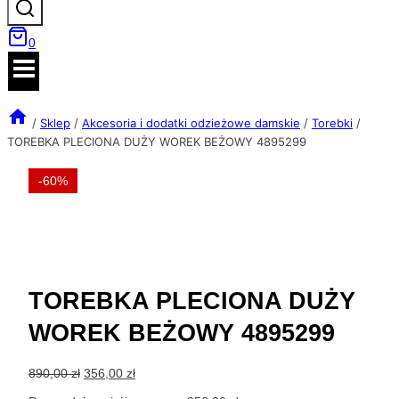
0
/
Sklep
/
Akcesoria i dodatki odzieżowe damskie
/
Torebki
/
TOREBKA PLECIONA DUŻY WOREK BEŻOWY 4895299
-60%
TOREBKA PLECIONA DUŻY
WOREK BEŻOWY 4895299
Pierwotna
Aktualna
890,00
zł
356,00
zł
cena
cena