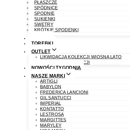
PŁASZCZE
SPÓDNICE
SPODNIE
SUKIENKI
SWETRY
KRÓTKIE SPODENKI
OBUWIE
TOREBKI
OUTLET
LIKWIDACJA KOLEKCJI WIOSNA LATO
LIKWIDACJA KOLEKCJI
NOWOŚCI TYGODNIA
NASZE MARKI
ARTIGLI
BABYLON
FREDERICA LANCIONI
GIL SANTUCCI
IMPERIAL
KONTATTO
LESTROSA
MARGITTES
MARYLEY