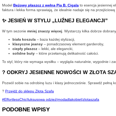
Model
Beżowy płaszcz z wełną Pia B. Cigala
to esencja jesiennej e
faktura i lekka forma sprawiają, że idealnie nadaje się na przejściow
✨ JESIEŃ W STYLU „LUŹNEJ ELEGANCJI”
W tym sezonie
mniej znaczy więcej
. Wystarczy kilka dobrze dobrany
biała koszula
– baza każdej stylizacji,
klasyczne jeansy
– ponadczasowy element garderoby,
ciepły płaszcz
– lekki, ale elegancki,
solidne buty
– które przełamują delikatność całości.
To styl, który nie wymaga wysiłku – wygląda naturalnie, wygodnie i z
?️ ODKRYJ JESIENNE NOWOŚCI W ZŁOTA SZ
Pozwól sobie na odrobinę luzu i klasy jednocześnie. Sprawdź pełną ko
?
Przejdź do sklepu Złota Szafa
Tagi
#
EffortlessChic|luksusowa odzież|modadlakobiet|zlotaszafa
wpisu:
PODOBNE WPISY