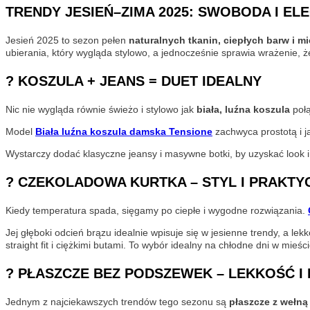
TRENDY JESIEŃ–ZIMA 2025: SWOBODA I EL
Jesień 2025 to sezon pełen
naturalnych tkanin, ciepłych barw i m
ubierania, który wygląda stylowo, a jednocześnie sprawia wrażenie, ż
? KOSZULA + JEANS = DUET IDEALNY
Nic nie wygląda równie świeżo i stylowo jak
biała, luźna koszula
połą
Model
Biała luźna koszula damska Tensione
zachwyca prostotą i ja
Wystarczy dodać klasyczne jeansy i masywne botki, by uzyskać look 
? CZEKOLADOWA KURTKA – STYL I PRAKT
Kiedy temperatura spada, sięgamy po ciepłe i wygodne rozwiązania.
Jej głęboki odcień brązu idealnie wpisuje się w jesienne trendy, a lek
straight fit i ciężkimi butami. To wybór idealny na chłodne dni w mie
? PŁASZCZE BEZ PODSZEWEK – LEKKOŚĆ I
Jednym z najciekawszych trendów tego sezonu są
płaszcze z wełn