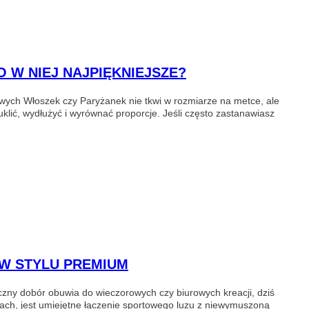
 W NIEJ NAJPIĘKNIEJSZE?
owych Włoszek czy Paryżanek nie tkwi w rozmiarze na metce, ale
lić, wydłużyć i wyrównać proporcje. Jeśli często zastanawiasz
 W STYLU PREMIUM
zny dobór obuwia do wieczorowych czy biurowych kreacji, dziś
gach, jest umiejętne łączenie sportowego luzu z niewymuszoną