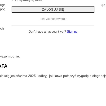
legancji. Dzięki prostemu krojowi i naturalnemu odcieniowi beżu pasuje
ą pogodę, nie krępując ruchów i zapewniając pełen komfort.
Lost your password?
ch ubrań, by stworzyć look pełen klasy i swobody:
Don't have an account yet?
Sign up
awsze modnie.
AFA
lekcję jesień/zima 2025 i odkryj, jak łatwo połączyć wygodę z elegancj