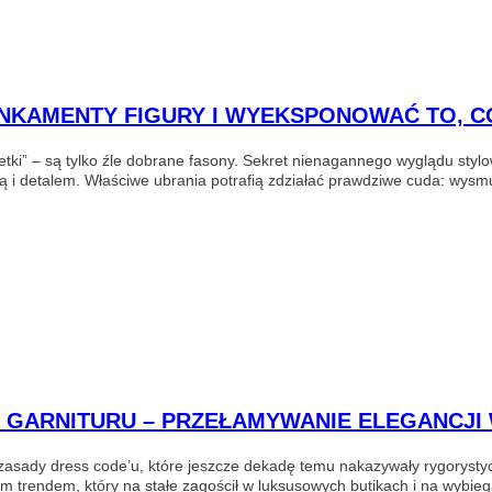
NKAMENTY FIGURY I WYEKSPONOWAĆ TO, CO
tki” – są tylko źle dobrane fasony. Sekret nienagannego wyglądu styl
i detalem. Właściwe ubrania potrafią zdziałać prawdziwe cuda: wysmuk
I GARNITURU – PRZEŁAMYWANIE ELEGANCJI
asady dress code’u, które jeszcze dekadę temu nakazywały rygorystyc
m trendem, który na stałe zagościł w luksusowych butikach i na wybie