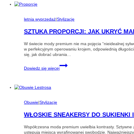
letnia wyprzedaż
|
Stylizacje
SZTUKA PROPORCJI: JAK UKRYĆ MA
W świecie mody premium nie ma pojęcia “nieidealnej sylwe
w perfekcyjnym operowaniu krojem, odpowiednią długością 
się, jak dobrać ubrania…
Sztuka
Dowiedz się więcej
proporcji:
Jak
ukryć
mankamenty
figury
i
wyeksponować
Obuwie
|
Stylizacje
to,
co
WŁOSKIE SNEAKERSY DO SUKIENKI 
w
niej
Współczesna moda premium uwielbia kontrasty. Sztywne z
najpiękniejsze?
ustępują miejsca wyrafinowanej swobodzie. Najważniejszy