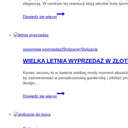
elegancją. W centrum tej rewolucji stoją włoskie buty sp
Włoskie
Dowiedz się więcej
sneakersy
do
sukienki
i
garnituru
–
przełamywanie
sezonowa wyprzedaż|Stylizacje
|
Stylizacje
elegancji
w
WIELKA LETNIA WYPRZEDAŻ W ZŁOT
stylu
premium
Koniec sezonu to w świecie wielkiej mody moment absolutn
by zainwestować w ponadczasową garderobę i zdobyć proje
design,…
Wielka
Dowiedz się więcej
letnia
wyprzedaż
w
Złotej
Szafie!
Zjawiskowa
kolekcja