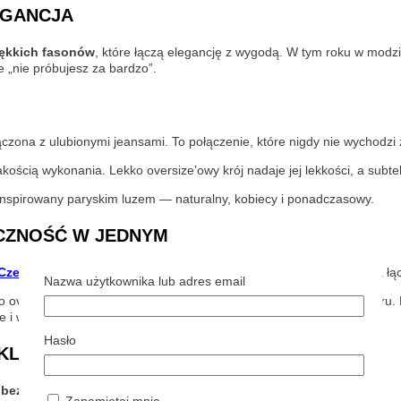
EGANCJA
iękkich fasonów
, które łączą elegancję z wygodą. W tym roku w modz
e „nie próbujesz za bardzo”.
czona z ulubionymi jeansami. To połączenie, które nigdy nie wychodzi
kością wykonania. Lekko oversize’owy krój nadaje jej lekkości, a subtel
inspirowany paryskim luzem — naturalny, kobiecy i ponadczasowy.
YCZNOŚĆ W JEDNYM
Czekoladowa pikowana kurtka Skills Brooke
to propozycja, która ł
Nazwa użytkownika lub adres email
ko oversize’owy krój i pikowanie dodają stylizacji miejskiego charakteru
ście i weekendowe wypady za miasto.
Hasło
 KLASA
ą bez podszewek
– lekkie, miękkie i niezwykle stylowe.
Zapamiętaj mnie