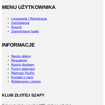
stronie
MENU UŻYTKOWNIKA
produktu
Logowanie | Rejestracja
Zamówienia
Koszyk
Zapomniane hasło
INFORMACJE
Nasze sklepy
Regulamin
Koszty dostawy
Formy płatności
Płatność PayPo
Kontakt z nami
Reklamacje i zwroty
KLUB ZŁOTEJ SZAFY