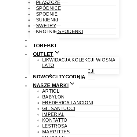
PŁASZCZE
SPÓDNICE
SPODNIE
SUKIENKI
SWETRY
KRÓTKIE SPODENKI
OBUWIE
TOREBKI
OUTLET
LIKWIDACJA KOLEKCJI WIOSNA
LATO
LIKWIDACJA KOLEKCJI
NOWOŚCI TYGODNIA
NASZE MARKI
ARTIGLI
BABYLON
FREDERICA LANCIONI
GIL SANTUCCI
IMPERIAL
KONTATTO
LESTROSA
MARGITTES