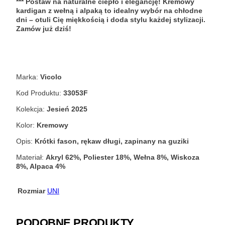
*** Postaw na naturalne ciepło i elegancję! Kremowy
kardigan z wełną i alpaką to idealny wybór na chłodne
dni – otuli Cię miękkością i doda stylu każdej stylizacji.
Zamów już dziś!
Marka:
Vicolo
Kod Produktu:
33053F
Kolekcja:
Jesień 2025
Kolor:
Kremowy
Opis:
Krótki fason, rękaw długi, zapinany na guziki
Materiał:
Akryl 62%, Poliester 18%, Wełna 8%, Wiskoza
8%, Alpaca 4%
Rozmiar
UNI
PODOBNE PRODUKTY