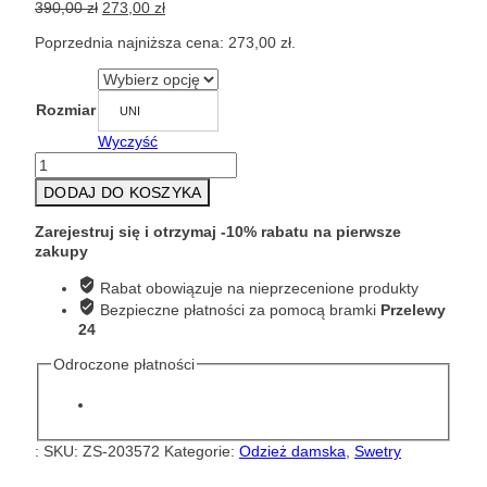
Pierwotna
Aktualna
390,00
zł
273,00
zł
cena
cena
Poprzednia najniższa cena:
273,00
zł
.
wynosiła:
wynosi:
390,00 zł.
273,00 zł.
Rozmiar
UNI
Wyczyść
ilość
Sweter
DODAJ DO KOSZYKA
damski
krótki
Zarejestruj się i otrzymaj -10% rabatu na pierwsze
kardigan
zakupy
kremowy
33053F
Rabat obowiązuje na nieprzecenione produkty
Bezpieczne płatności za pomocą bramki
Przelewy
24
Odroczone płatności
:
SKU:
ZS-203572
Kategorie:
Odzież damska
,
Swetry