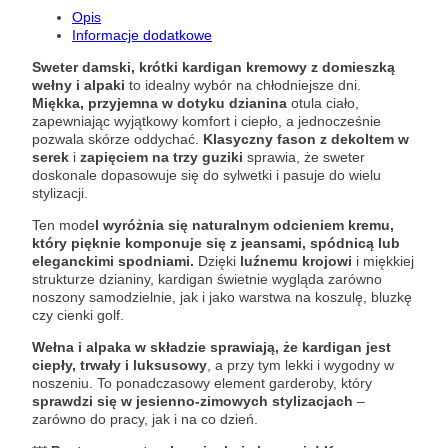
Opis
Informacje dodatkowe
Sweter damski, krótki kardigan kremowy z domieszką
wełny i alpaki
to idealny wybór na chłodniejsze dni.
Miękka, przyjemna w dotyku dzianina
otula ciało,
zapewniając wyjątkowy komfort i ciepło, a jednocześnie
pozwala skórze oddychać.
Klasyczny fason z dekoltem w
serek
i
zapięciem na trzy guziki
sprawia, że sweter
doskonale dopasowuje się do sylwetki i pasuje do wielu
stylizacji.
Ten mode
l wyróżnia się naturalnym odcieniem kremu,
który pięknie komponuje się z jeansami, spódnicą lub
eleganckimi spodniami.
Dzięki
luźnemu krojowi
i miękkiej
strukturze dzianiny, kardigan świetnie wygląda zarówno
noszony samodzielnie, jak i jako warstwa na koszulę, bluzkę
czy cienki golf.
Wełna i alpaka w składzie sprawiają, że kardigan jest
ciepły, trwały i luksusowy
, a przy tym lekki i wygodny w
noszeniu. To ponadczasowy element garderoby, który
sprawdzi się w jesienno-zimowych stylizacjach
–
zarówno do pracy, jak i na co dzień.