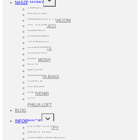
NASZE MARKI
MENU
PODRZĘDNE
ARTIGLI
BABYLON
FREDERICA LANCIONI
GIL SANTUCCI
IMPERIAL
KONTATTO
LESTROSA
MARGITTES
MARYLEY
MOS MOSH
PIA B
REVISE
ROBERTA BIAGI
VICOLO
SILENCE
SOUVENIR
AJU
PHILIA LOFT
BLOG
PRZEŁĄCZ
INFORMACJE
MENU
PODRZĘDNE
NASZE SKLEPY
REGULAMIN
KOSZTY DOSTAWY