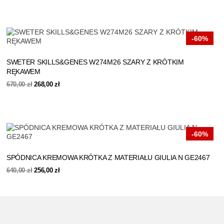
wynosiła:
wynosi:
720,00 zł.
360,00 zł.
-60%
SWETER SKILLS&GENES W274M26 SZARY Z KRÓTKIM
RĘKAWEM
Pierwotna
Aktualna
670,00
zł
268,00
zł
cena
cena
wynosiła:
wynosi:
670,00 zł.
268,00 zł.
-60%
SPÓDNICA KREMOWA KRÓTKA Z MATERIAŁU GIULIA N GE2467
Pierwotna
Aktualna
640,00
zł
256,00
zł
cena
cena
wynosiła:
wynosi:
640,00 zł.
256,00 zł.