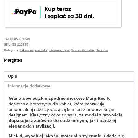
:
4066624281740
SKU:
ZS-212795
Kategorie:
Likwidacja kolekcji Wiosna Lato
,
Odzież damska
,
Spodnie
Margittes
Opis
Informacje dodatkowe
Granatowe wąskie spodnie dresowe
Margittes
to
doskonała propozycja dla kobiet, które poszukują
uniwersalnej odzieży łączącej komfort z nowoczesnym
designem. Klasyczny kolor sprawia, że
model z łatwością
dopasujesz zarówno do codziennych, jak i bardziej
eleganckich stylizacji.
Miękki, wysokiej jakości materiał przyjemnie układa się