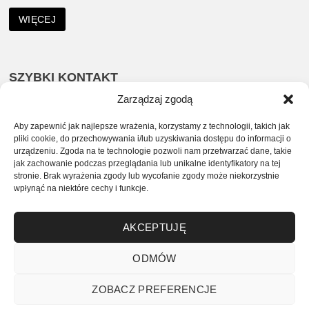
WIĘCEJ
SZYBKI KONTAKT
Zarządzaj zgodą
535 963 232
Aby zapewnić jak najlepsze wrażenia, korzystamy z technologii, takich jak
sklep@zlotaszafa.pl
pliki cookie, do przechowywania i/lub uzyskiwania dostępu do informacji o
urządzeniu. Zgoda na te technologie pozwoli nam przetwarzać dane, takie
jak zachowanie podczas przeglądania lub unikalne identyfikatory na tej
SOCIAL MEDIA
stronie. Brak wyrażenia zgody lub wycofanie zgody może niekorzystnie
wpłynąć na niektóre cechy i funkcje.
Facebook
Instagram
AKCEPTUJĘ
ODMÓW
ZOBACZ PREFERENCJE
© 2026 Butik ZŁOTA SZAFA Realizacja i projekt:
Gart.Studio