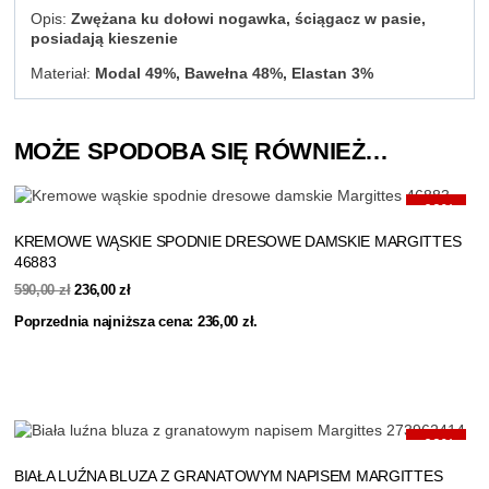
Opis:
Zwężana ku dołowi nogawka, ściągacz w pasie,
posiadają kieszenie
Materiał:
Modal 49%, Bawełna 48%, Elastan 3%
MOŻE SPODOBA SIĘ RÓWNIEŻ…
-60%
KREMOWE WĄSKIE SPODNIE DRESOWE DAMSKIE MARGITTES
46883
Pierwotna
Aktualna
590,00
zł
236,00
zł
cena
cena
Poprzednia najniższa cena:
236,00
zł
.
wynosiła:
wynosi:
590,00 zł.
236,00 zł.
-60%
BIAŁA LUŹNA BLUZA Z GRANATOWYM NAPISEM MARGITTES