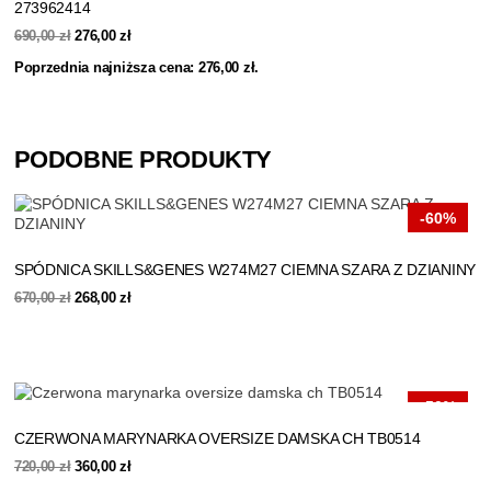
273962414
Pierwotna
Aktualna
690,00
zł
276,00
zł
cena
cena
Poprzednia najniższa cena:
276,00
zł
.
wynosiła:
wynosi:
690,00 zł.
276,00 zł.
PODOBNE PRODUKTY
-60%
SPÓDNICA SKILLS&GENES W274M27 CIEMNA SZARA Z DZIANINY
Pierwotna
Aktualna
670,00
zł
268,00
zł
cena
cena
wynosiła:
wynosi:
670,00 zł.
268,00 zł.
-50%
CZERWONA MARYNARKA OVERSIZE DAMSKA CH TB0514
Pierwotna
Aktualna
720,00
zł
360,00
zł
cena
cena