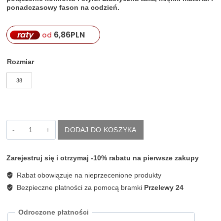
ponadczasowy fason na codzień.
raty
6,86
PLN
od
Rozmiar
38
ilość
DODAJ DO KOSZYKA
Granatowe
wąskie
spodnie
Zarejestruj się i otrzymaj -10% rabatu na pierwsze zakupy
dresowe
damskie
Rabat obowiązuje na nieprzecenione produkty
Margittes
46883
Bezpieczne płatności za pomocą bramki
Przelewy 24
Odroczone płatności