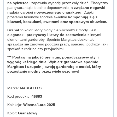
na sylwetce
i zapewnia wygodę przez cały dzień. Elastyczny
pas gwarantuje idealne dopasowanie, a
zwężane nogawki
nadają całości nowoczesnego charakteru.
Dzięki
prostemu fasonowi spodnie świetnie
komponują się z
bluzami, koszulami, swetrami oraz sportowym obuwiem.
Granat
to kolor, który nigdy nie wychodzi z mody. Jest
elegancki, praktyczny i łatwy do zestawienia
z innymi
elementami garderoby. Spodnie Margittes doskonale
sprawdzą się zarówno podczas pracy, spaceru, podróży, jak i
spotkań z rodziną czy przyjaciółmi.
*** Postaw na jakość premium, ponadczasowy styl i
wygodę każdego dnia. Wybierz granatowe spodnie
Margittes i uzupełnij swoją garderobę o model, który
pozostanie modny przez wiele sezonów!
Marka:
MARGITTES
Kod produktu:
46883
Kolekcja:
Wiosna/Lato 2025
Kolor:
Granatowy