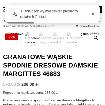
Przejdź
do
0
treści
/
Sklep
/
Odzież damska
/
Spodnie
/
Granatowe wąskie spodnie
dresowe damskie Margittes 46883
-60%
GRANATOWE WĄSKIE
SPODNIE DRESOWE DAMSKIE
MARGITTES 46883
Pierwotna
Aktualna
590,00
zł
236,00
zł
cena
cena
wynosiła:
wynosi:
Poprzednia najniższa cena:
236,00
zł
.
590,00 zł.
236,00 zł.
Granatowe wąskie spodnie dresowe damskie Margittes to
połączenie komfortu i stylu. Elastyczna talia, miękki materiał i