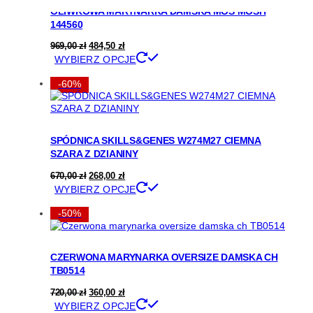
produktu
OLIWKOWA MARYNARKA DAMSKA MOS MOSH
144560
Pierwotna
Aktualna
969,00
zł
484,50
zł
cena
cena
Ten
WYBIERZ OPCJE
wynosiła:
wynosi:
produkt
969,00 zł.
484,50 zł.
ma
-60%
wiele
wariantów.
Opcje
można
SPÓDNICA SKILLS&GENES W274M27 CIEMNA
wybrać
SZARA Z DZIANINY
na
stronie
Pierwotna
Aktualna
670,00
zł
268,00
zł
produktu
cena
cena
Ten
WYBIERZ OPCJE
wynosiła:
wynosi:
produkt
670,00 zł.
268,00 zł.
ma
-50%
wiele
wariantów.
Opcje
CZERWONA MARYNARKA OVERSIZE DAMSKA CH
można
TB0514
wybrać
na
Pierwotna
Aktualna
720,00
zł
360,00
zł
stronie
cena
cena
Ten
WYBIERZ OPCJE
produktu
wynosiła:
wynosi: