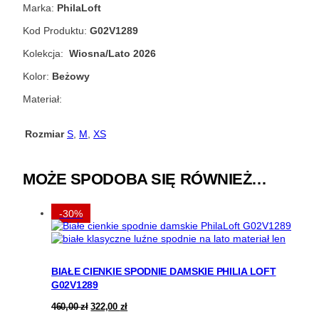
Marka:
PhilaLoft
Kod Produktu:
G02V1289
Kolekcja:
Wiosna/Lato 2026
Kolor:
Beżowy
Materiał:
Rozmiar
S
,
M
,
XS
MOŻE SPODOBA SIĘ RÓWNIEŻ…
-30%
BIAŁE CIENKIE SPODNIE DAMSKIE PHILIA LOFT
G02V1289
Pierwotna
Aktualna
460,00
zł
322,00
zł
cena
cena