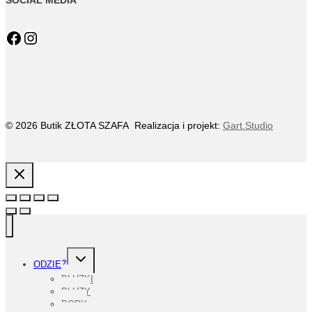
SOCIAL MEDIA
Facebook
Instagram
© 2026 Butik ZŁOTA SZAFA Realizacja i projekt:
Gart.Studio
PRZEŁĄCZ
ODZIEŻ
MENU
PODRZĘDNE
BLUZKI
BLUZY
BODY