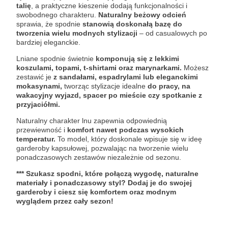
talię
, a praktyczne kieszenie dodają funkcjonalności i
swobodnego charakteru.
Naturalny beżowy odcień
sprawia, że spodnie
stanowią doskonałą bazę do
tworzenia wielu modnych stylizacji
– od casualowych po
bardziej eleganckie.
Lniane spodnie świetnie
komponują się z lekkimi
koszulami, topami, t-shirtami oraz marynarkami.
Możesz
zestawić je
z sandałami, espadrylami lub eleganckimi
mokasynami,
tworząc stylizacje idealne
do pracy, na
wakacyjny wyjazd, spacer po mieście czy spotkanie z
przyjaciółmi.
Naturalny charakter lnu zapewnia odpowiednią
przewiewność i
komfort nawet podczas wysokich
temperatur.
To model, który doskonale wpisuje się w ideę
garderoby kapsułowej, pozwalając na tworzenie wielu
ponadczasowych zestawów niezależnie od sezonu.
*** Szukasz spodni, które połączą wygodę, naturalne
materiały i ponadczasowy styl? Dodaj je do swojej
garderoby i ciesz się komfortem oraz modnym
wyglądem przez cały sezon!