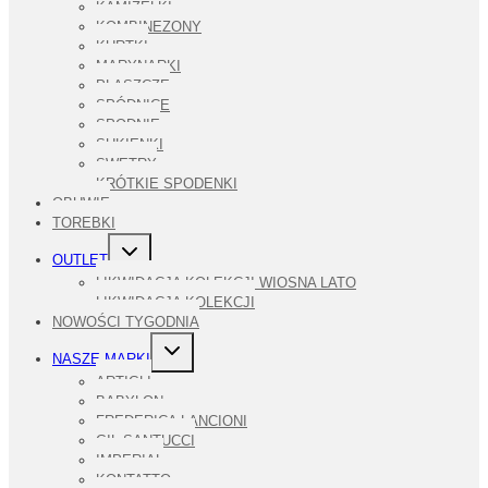
KAMIZELKI
KOMBINEZONY
KURTKI
MARYNARKI
PŁASZCZE
SPÓDNICE
SPODNIE
SUKIENKI
SWETRY
KRÓTKIE SPODENKI
OBUWIE
TOREBKI
PRZEŁĄCZ
OUTLET
MENU
PODRZĘDNE
LIKWIDACJA KOLEKCJI WIOSNA LATO
LIKWIDACJA KOLEKCJI
NOWOŚCI TYGODNIA
PRZEŁĄCZ
NASZE MARKI
MENU
PODRZĘDNE
ARTIGLI
BABYLON
FREDERICA LANCIONI
GIL SANTUCCI
IMPERIAL
KONTATTO