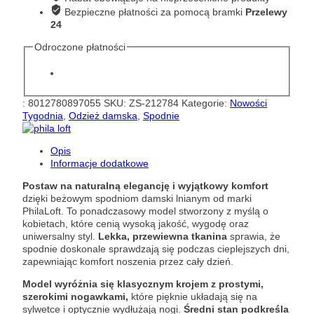
Loft
Bezpieczne płatności za pomocą bramki
Przelewy
G02V1289
24
Odroczone płatności
:
8012780897055
SKU:
ZS-212784
Kategorie:
Nowości
Tygodnia
,
Odzież damska
,
Spodnie
Opis
Informacje dodatkowe
Postaw na naturalną elegancję i wyjątkowy komfort
dzięki beżowym spodniom damski lnianym od marki
PhilaLoft. To ponadczasowy model stworzony z myślą o
kobietach, które cenią wysoką jakość, wygodę oraz
uniwersalny styl.
Lekka, przewiewna tkanina
sprawia, że
spodnie doskonale sprawdzają się podczas cieplejszych dni,
zapewniając komfort noszenia przez cały dzień.
Model wyróżnia się klasycznym krojem z prostymi,
szerokimi nogawkami,
które pięknie układają się na
sylwetce i optycznie wydłużają nogi.
Średni stan podkreśla