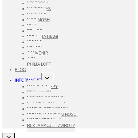
LESTROSA
MARGITTES
MARYLEY
MOS MOSH
PIA B
REVISE
ROBERTA BIAGI
VICOLO
SILENCE
SOUVENIR
AJU
PHILIA LOFT
BLOG
PRZEŁĄCZ
INFORMACJE
MENU
PODRZĘDNE
NASZE SKLEPY
REGULAMIN
KOSZTY DOSTAWY
FORMY PŁATNOŚCI
KLUB ZŁOTEJ SZAFY
POLITYKA PRYWATNOŚCI
KONTAKT Z NAMI
REKLAMACJE I ZWROTY