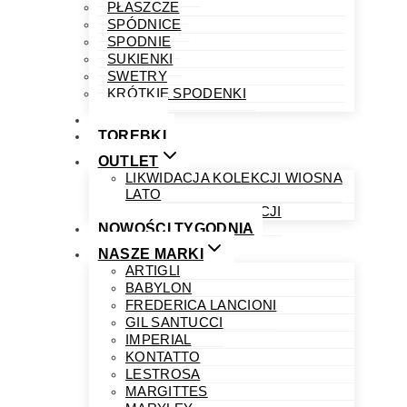
PŁASZCZE
SPÓDNICE
SPODNIE
SUKIENKI
SWETRY
KRÓTKIE SPODENKI
OBUWIE
TOREBKI
OUTLET
LIKWIDACJA KOLEKCJI WIOSNA
LATO
LIKWIDACJA KOLEKCJI
NOWOŚCI TYGODNIA
NASZE MARKI
ARTIGLI
BABYLON
FREDERICA LANCIONI
GIL SANTUCCI
IMPERIAL
KONTATTO
LESTROSA
MARGITTES