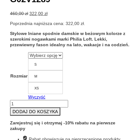
Pierwotna
Aktualna
460,00
zł
322,00
zł
cena
cena
Poprzednia najniższa cena:
322,00
zł
.
wynosiła:
wynosi:
460,00 zł.
322,00 zł.
Stylowe lniane spodnie damskie w beżowym kolorze z
szerokimi nogawkami marki Philia Loft. Lekki,
przewiewny fason idealny na lato, wakacje i na codzień.
S
Rozmiar
M
XS
Wyczyść
ilość
Beżowe
DODAJ DO KOSZYKA
spodnie
damskie
Zarejestruj się i otrzymaj -10% rabatu na pierwsze
z
zakupy
lnu
Philia
Rabat obowiązuje na nieprzecenione produkty