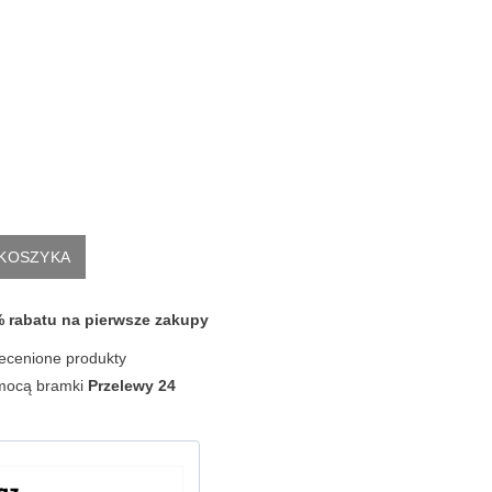
 KOSZYKA
0% rabatu na pierwsze zakupy
ecenione produkty
omocą bramki
Przelewy 24