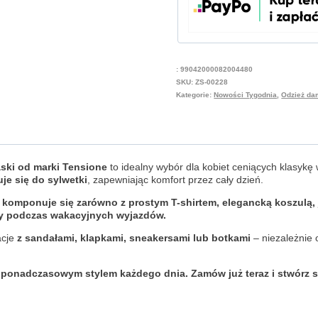
:
99042000082004480
SKU:
ZS-00228
Kategorie:
Nowości Tygodnia
,
Odzież d
aski od marki Tensione
to idealny wybór dla kobiet ceniących klasyk
je się do sylwetki
, zapewniając komfort przez cały dzień.
e
komponuje się zarówno z prostym T-shirtem, elegancką koszulą, j
czy podczas wakacyjnych wyjazdów.
acje
z sandałami, klapkami, sneakersami lub botkami
– niezależnie 
z ponadczasowym stylem każdego dnia. Zamów już teraz i stwórz st