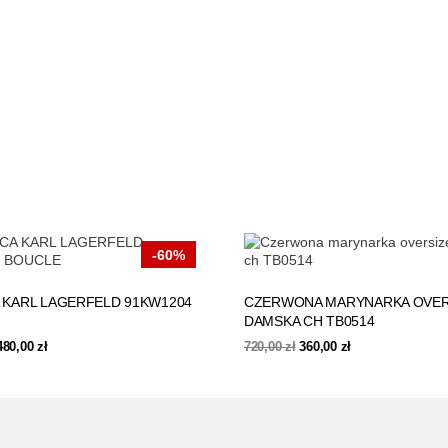
-60%
 KARL LAGERFELD 91KW1204
CZERWONA MARYNARKA OVER
DAMSKA CH TB0514
Pierwotna
Aktualna
Pierwotna
Aktualna
480,00
zł
720,00
zł
360,00
zł
cena
cena
cena
cena
wynosiła:
wynosi:
wynosiła:
wynosi:
1
480,00 zł.
720,00 zł.
360,00 zł.
199,00 zł.