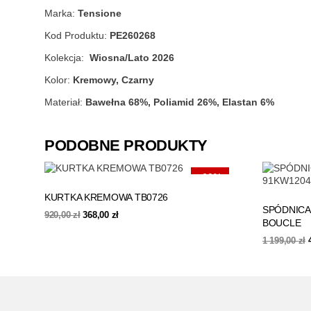
Marka:
Tensione
Kod Produktu:
PE260268
Kolekcja:
Wiosna/Lato 2026
Kolor:
Kremowy, Czarny
Materiał:
Bawełna 68%, Poliamid 26%, Elastan 6%
PODOBNE PRODUKTY
-60%
KURTKA KREMOWA TB0726
SPÓDNICA
Pierwotna
Aktualna
920,00
zł
368,00
zł
BOUCLE
cena
cena
wynosiła:
wynosi:
1 199,00
zł
920,00 zł.
368,00 zł.