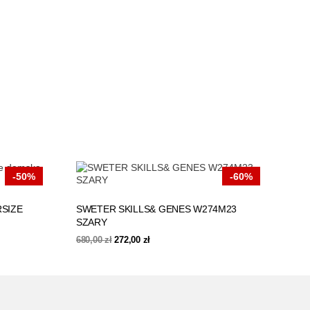
-50%
-60%
SIZE
SWETER SKILLS& GENES W274M23
SZARY
Pierwotna
Aktualna
680,00
zł
272,00
zł
cena
cena
wynosiła:
wynosi:
680,00 zł.
272,00 zł.