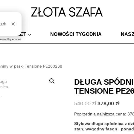
OUTLET
NOWOŚCI TYGODNIA
NASZ
ianiny w paski Tensione PE260268
DŁUGA SPÓDNIC
TENSIONE PE26
Pierwotna
Aktua
540,00
zł
378,00
zł
cena
cena
wynosiła:
wynos
Poprzednia najniższa cena:
37
540,00 zł.
378,00
Stylowa długa spódnica z dzi
stan, wygodny fason i ponad