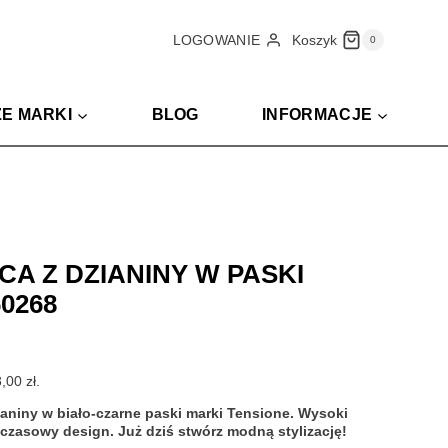
wynosiła:
wynosi:
540,00 zł.
378,00 zł.
Koszyk
LOGOWANIE
0
E MARKI
BLOG
INFORMACJE
A Z DZIANINY W PASKI
0268
lna
i:
8,00
zł
.
 zł.
aniny w biało-czarne paski marki Tensione. Wysoki
czasowy design. Już dziś stwórz modną stylizację!