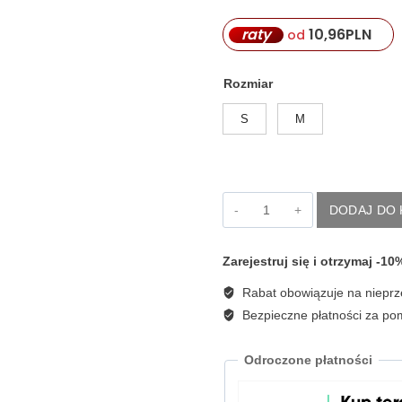
raty
10,96
PLN
od
Rozmiar
S
M
ilość
DODAJ DO
Długa
spódnica
z
Zarejestruj się i otrzymaj -1
dzianiny
w
Rabat obowiązuje na nieprz
paski
Tensione
Bezpieczne płatności za p
PE260268
Odroczone płatności