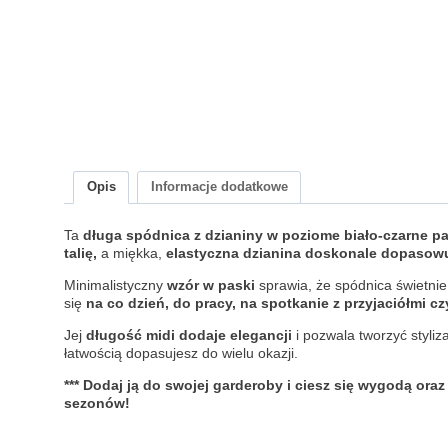
Opis
Informacje dodatkowe
Ta
długa spódnica z dzianiny w poziome biało-czarne p
talię,
a miękka,
elastyczna dzianina doskonale dopasowu
Minimalistyczny
wzór w paski
sprawia, że spódnica świetni
się
na co dzień, do pracy, na spotkanie z przyjaciółmi 
Jej
długość midi dodaje elegancji
i pozwala tworzyć styliz
łatwością dopasujesz do wielu okazji.
*** Dodaj ją do swojej garderoby i ciesz się wygodą ora
sezonów!