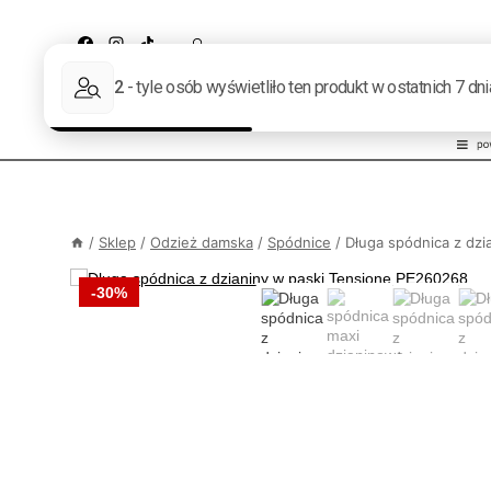
Przejdź
do
treści
ODZIEŻ
OBUWIE
TOREBKI
/
Sklep
/
Odzież damska
/
Spódnice
/
Długa spódnica z dz
-30%