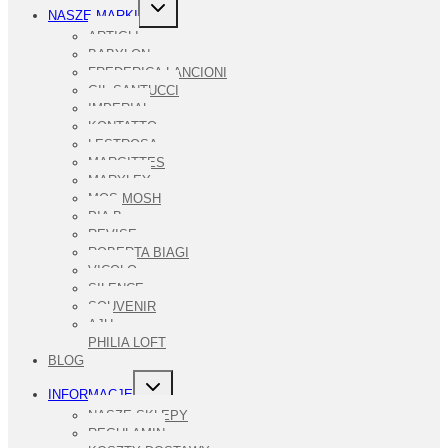
PRZEŁĄCZ
NASZE MARKI
MENU
PODRZĘDNE
ARTIGLI
BABYLON
FREDERICA LANCIONI
GIL SANTUCCI
IMPERIAL
KONTATTO
LESTROSA
MARGITTES
MARYLEY
MOS MOSH
PIA B
REVISE
ROBERTA BIAGI
VICOLO
SILENCE
SOUVENIR
AJU
PHILIA LOFT
BLOG
PRZEŁĄCZ
INFORMACJE
MENU
PODRZĘDNE
NASZE SKLEPY
REGULAMIN