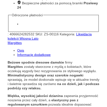
2404
Bezpieczne płatności za pomocą bramki
Przelewy
24
Odroczone płatności
:
4066624282532
SKU:
ZS-00116
Kategoria:
Likwidacja
kolekcji Wiosna Lato
Margittes
Opis
Informacje dodatkowe
Beżowe spodnie dresowe damskie
firmy
Margittes
zostały stworzone z myślą o kobietach, które
oczekują wygody bez rezygnowania ze stylowego wyglądu.
Minimalistyczny design oraz szerokie nogawki
sprawiają, że model doskonale wpisuje się w aktualne trendy
i świetnie sprawdza się zarówno
na co dzień, jak i podczas
podróży czy relaksu.
Miękka, wysokiej jakości dzianina
zapewnia przyjemność
noszenia przez cały dzień, a
elastyczny pas z
regulowanym sznurkiem
pozwala idealnie dopasować