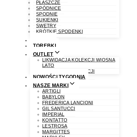
PŁASZCZE
SPÓDNICE
SPODNIE
SUKIENKI
SWETRY
KRÓTKIE SPODENKI
OBUWIE
TOREBKI
OUTLET
LIKWIDACJA KOLEKCJI WIOSNA
LATO
LIKWIDACJA KOLEKCJI
NOWOŚCI TYGODNIA
NASZE MARKI
ARTIGLI
BABYLON
FREDERICA LANCIONI
GIL SANTUCCI
IMPERIAL
KONTATTO
LESTROSA
MARGITTES