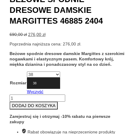
DRESOWE DAMSKIE
MARGITTES 46885 2404
Pierwotna
Aktualna
690,00
zł
276,00
zł
cena
cena
Poprzednia najniższa cena:
276,00
zł
.
wynosiła:
wynosi:
690,00 zł.
276,00 zł.
Beżowe spodnie dresowe damskie Margittes z szerokimi
nogawkami i elastycznym pasem. Komfortowy krój,
miękka dzianina i ponadczasowy styl na co dzień.
Rozmiar
38
Wyczyść
ilość
Beżowe
DODAJ DO KOSZYKA
spodnie
dresowe
Zarejestruj się i otrzymaj -10% rabatu na pierwsze
damskie
zakupy
Margittes
46885
Rabat obowiązuje na nieprzecenione produkty