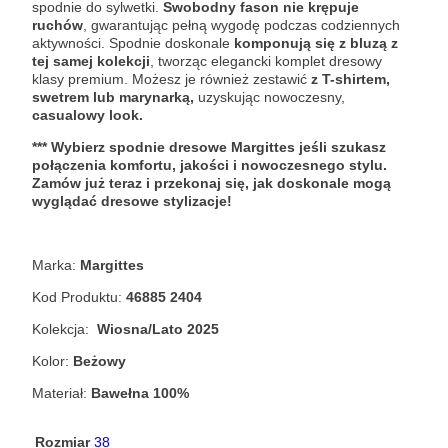
spodnie do sylwetki.
Swobodny fason nie krępuje
ruchów
, gwarantując pełną wygodę podczas codziennych
aktywności. Spodnie doskonale
komponują się z bluzą z
tej samej kolekcji
, tworząc elegancki komplet dresowy
klasy premium. Możesz je również zestawić
z T-shirtem,
swetrem lub marynarką,
uzyskując nowoczesny,
casualowy look.
*** Wybierz spodnie dresowe Margittes jeśli szukasz
połączenia komfortu, jakości i nowoczesnego stylu.
Zamów już teraz i przekonaj się, jak doskonale mogą
wyglądać dresowe stylizacje!
Marka:
Margittes
Kod Produktu:
46885 2404
Kolekcja:
Wiosna/Lato 2025
Kolor:
Beżowy
Materiał:
Bawełna 100%
Rozmiar
38