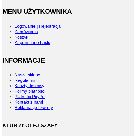
na
stronie
MENU UŻYTKOWNIKA
produktu
Logowanie | Rejestracja
Zamówienia
Koszyk
Zapomniane hasło
INFORMACJE
Nasze sklepy
Regulamin
Koszty dostawy
Formy płatności
Płatność PayPo
Kontakt z nami
Reklamacje i zwroty
KLUB ZŁOTEJ SZAFY