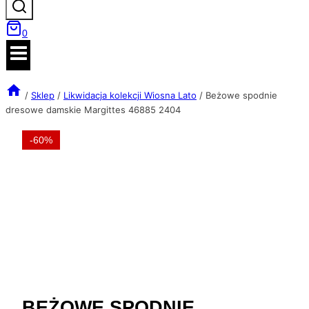
0
/
Sklep
/
Likwidacja kolekcji Wiosna Lato
/
Beżowe spodnie
dresowe damskie Margittes 46885 2404
-60%
BEŻOWE SPODNIE